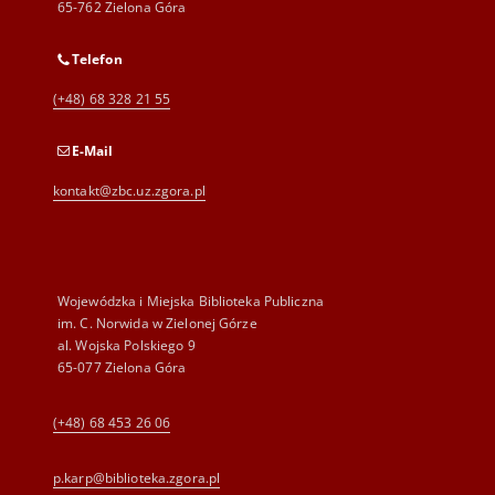
65-762 Zielona Góra
Telefon
(+48) 68 328 21 55
E-Mail
kontakt@zbc.uz.zgora.pl
Wojewódzka i Miejska Biblioteka Publiczna
im. C. Norwida w Zielonej Górze
al. Wojska Polskiego 9
65-077 Zielona Góra
(+48) 68 453 26 06
p.karp@biblioteka.zgora.pl