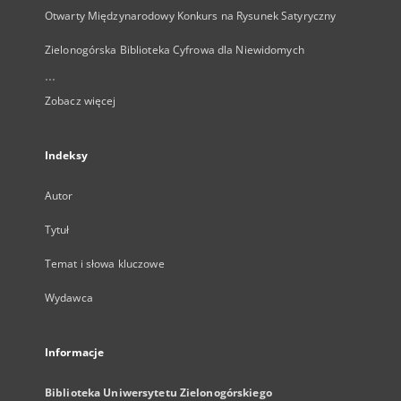
Otwarty Międzynarodowy Konkurs na Rysunek Satyryczny
Zielonogórska Biblioteka Cyfrowa dla Niewidomych
...
Zobacz więcej
Indeksy
Autor
Tytuł
Temat i słowa kluczowe
Wydawca
Informacje
Biblioteka Uniwersytetu Zielonogórskiego