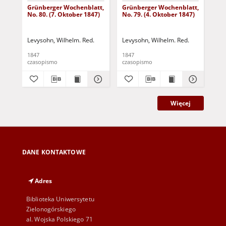
Grünberger Wochenblatt,
Grünberger Wochenblatt,
Gr
No. 80. (7. Oktober 1847)
No. 79. (4. Oktober 1847)
No.
18
Levysohn, Wilhelm. Red.
Levysohn, Wilhelm. Red.
Lev
1847
1847
184
czasopismo
czasopismo
cza
Więcej
DANE KONTAKTOWE
Adres
Biblioteka Uniwersytetu
Zielonogórskiego
al. Wojska Polskiego 71