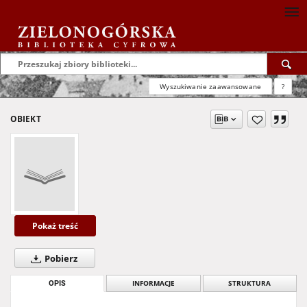
Wyszukiwanie zaawansowane
?
OBIEKT
Pokaż treść
Pobierz
OPIS
INFORMACJE
STRUKTURA