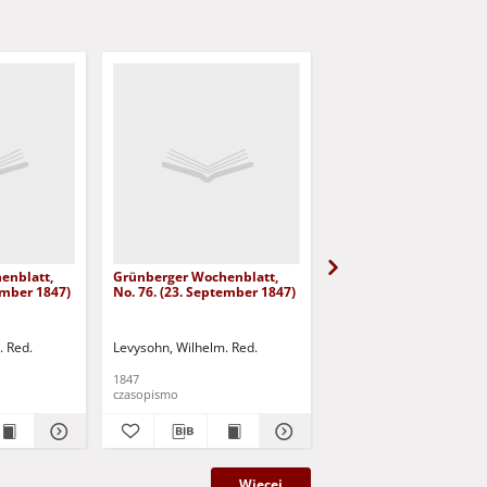
enblatt,
Grünberger Wochenblatt,
Grünberger Wochenbla
ember 1847)
No. 76. (23. September 1847)
No. 75. (20. September
. Red.
Levysohn, Wilhelm. Red.
Levysohn, Wilhelm. Red.
1847
1847
czasopismo
czasopismo
Więcej