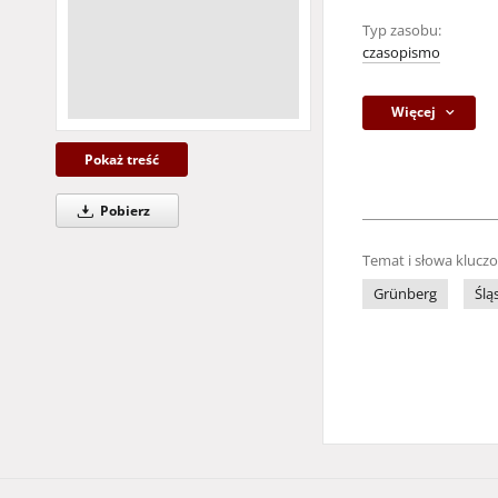
Typ zasobu:
czasopismo
Więcej
Pokaż treść
Pobierz
Temat i słowa klucz
Grünberg
Ślą