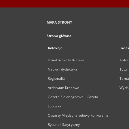
MAPA STRONY
Strona główna
Kolekcje
Inde
Dziedzictwo kulturowe
Autor
Nauka i dydaktyka
Tytuł
Regionalia
Temat
Archiwum Kresowe
Wyda
Gazeta Zielonogórska - Gazeta
Lubuska
Otwarty Międzynarodowy Konkurs na
Rysunek Satyryczny