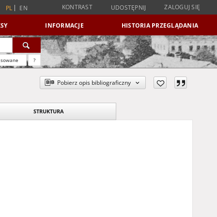
KONTRAST
ZALOGUJ SIĘ
UDOSTĘPNIJ
PL
EN
SY
INFORMACJE
HISTORIA PRZEGLĄDANIA
nsowane
?
Pobierz opis bibliograficzny
STRUKTURA