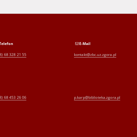
Telefon
E-Mail
8) 68 328 21 55
kontakt@zbc.uz.zgora.pl
8) 68 453 26 06
p.karp@biblioteka.zgora.pl