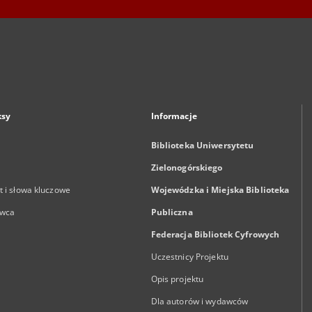
ksy
Informacje
Biblioteka Uniwersytetu
Zielonogórskiego
 i słowa kluczowe
Wojewódzka i Miejska Biblioteka
wca
Publiczna
Federacja Bibliotek Cyfrowych
Uczestnicy Projektu
Opis projektu
Dla autorów i wydawców