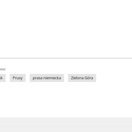
owe:
sk
Prusy
prasa niemiecka
Zielona Góra