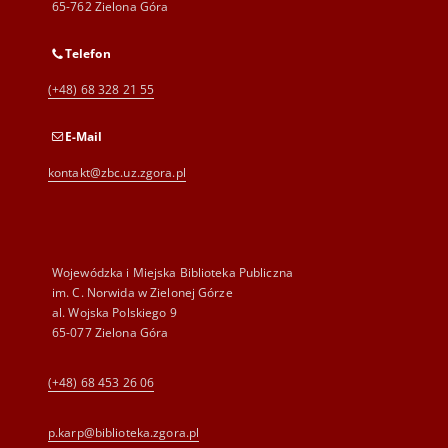
65-762 Zielona Góra
Telefon
(+48) 68 328 21 55
E-Mail
kontakt@zbc.uz.zgora.pl
Wojewódzka i Miejska Biblioteka Publiczna
im. C. Norwida w Zielonej Górze
al. Wojska Polskiego 9
65-077 Zielona Góra
(+48) 68 453 26 06
p.karp@biblioteka.zgora.pl