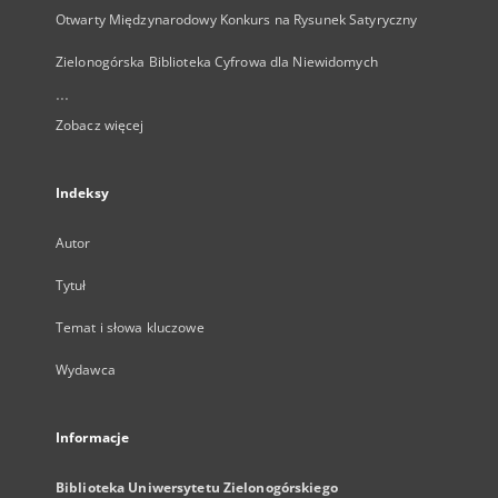
Otwarty Międzynarodowy Konkurs na Rysunek Satyryczny
Zielonogórska Biblioteka Cyfrowa dla Niewidomych
...
Zobacz więcej
Indeksy
Autor
Tytuł
Temat i słowa kluczowe
Wydawca
Informacje
Biblioteka Uniwersytetu Zielonogórskiego