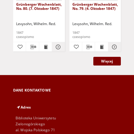
Grünberger Wochenblatt,
Grünberger Wochenblatt,
Gr
No. 80. (7. Oktober 1847)
No. 79. (4. Oktober 1847)
No.
18
Levysohn, Wilhelm. Red.
Levysohn, Wilhelm. Red.
Lev
1847
1847
184
czasopismo
czasopismo
cza
Więcej
DANE KONTAKTOWE
Adres
Biblioteka Uniwersytetu
Zielonogórskiego
al. Wojska Polskiego 71