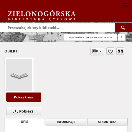
Wyszukiwanie zaawansowane
?
OBIEKT
Pokaż treść
Pobierz
OPIS
INFORMACJE
STRUKTURA