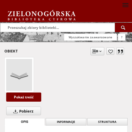
Wyszukiwanie zaawansowane
?
OBIEKT
Pokaż treść
Pobierz
OPIS
INFORMACJE
STRUKTURA