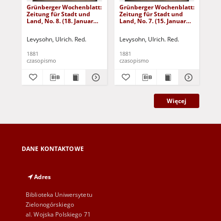
Grünberger Wochenblatt:
Grünberger Wochenblatt:
Gr
Zeitung für Stadt und
Zeitung für Stadt und
Zei
Land, No. 8. (18. Januar
Land, No. 7. (15. Januar
Lan
1881)
1881)
18
Levysohn, Ulrich. Red.
Levysohn, Ulrich. Red.
Lev
1881
1881
188
czasopismo
czasopismo
cza
Więcej
DANE KONTAKTOWE
Adres
Biblioteka Uniwersytetu
Zielonogórskiego
al. Wojska Polskiego 71