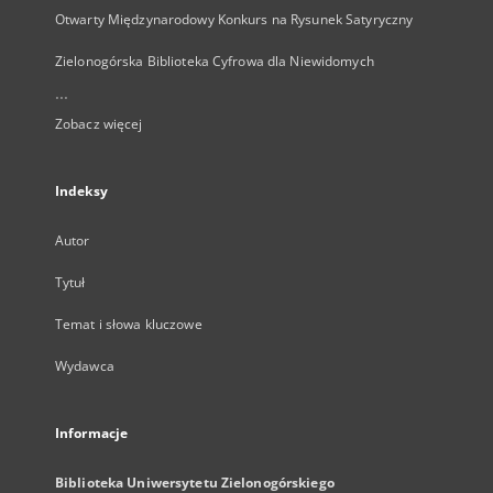
Otwarty Międzynarodowy Konkurs na Rysunek Satyryczny
Zielonogórska Biblioteka Cyfrowa dla Niewidomych
...
Zobacz więcej
Indeksy
Autor
Tytuł
Temat i słowa kluczowe
Wydawca
Informacje
Biblioteka Uniwersytetu Zielonogórskiego