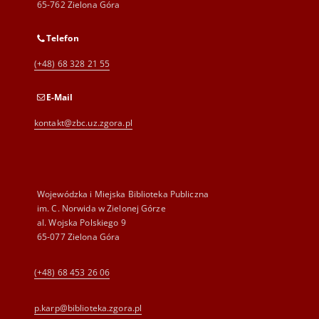
65-762 Zielona Góra
Telefon
(+48) 68 328 21 55
E-Mail
kontakt@zbc.uz.zgora.pl
Wojewódzka i Miejska Biblioteka Publiczna
im. C. Norwida w Zielonej Górze
al. Wojska Polskiego 9
65-077 Zielona Góra
(+48) 68 453 26 06
p.karp@biblioteka.zgora.pl