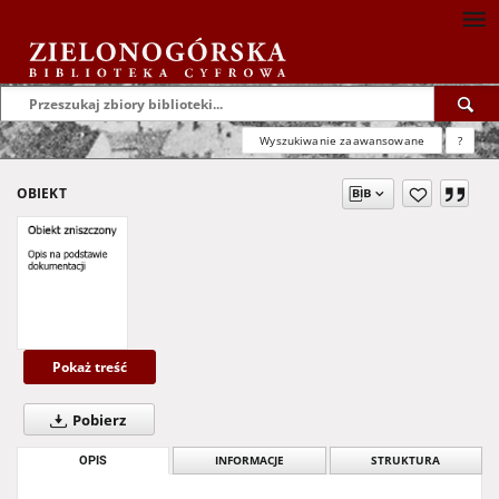
Wyszukiwanie zaawansowane
?
OBIEKT
Pokaż treść
Pobierz
OPIS
INFORMACJE
STRUKTURA