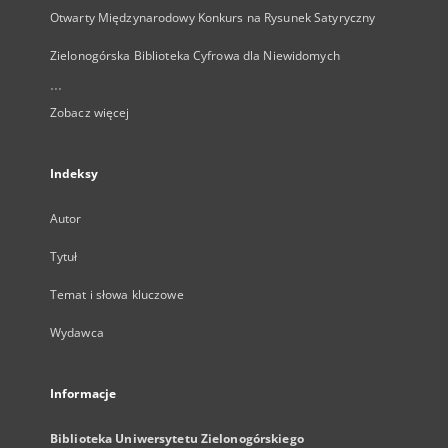
Otwarty Międzynarodowy Konkurs na Rysunek Satyryczny
Zielonogórska Biblioteka Cyfrowa dla Niewidomych
...
Zobacz więcej
Indeksy
Autor
Tytuł
Temat i słowa kluczowe
Wydawca
Informacje
Biblioteka Uniwersytetu Zielonogórskiego