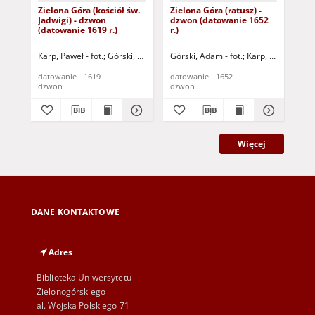
Zielona Góra (kościół św.
Zielona Góra (ratusz) -
Zie
Jadwigi) - dzwon
dzwon (datowanie 1652
Jad
(datowanie 1619 r.)
r.)
(da
Karp, Paweł - fot.
Górski, Adam - fot.
Górski, Adam - fot.
Karp, Paweł - fot.
Gór
datowanie - 1619
datowanie - 1652
dat
dzwon
dzwon
dz
Więcej
DANE KONTAKTOWE
Adres
Biblioteka Uniwersytetu
Zielonogórskiego
al. Wojska Polskiego 71