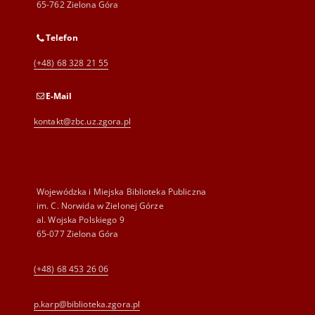
65-762 Zielona Góra
Telefon
(+48) 68 328 21 55
E-Mail
kontakt@zbc.uz.zgora.pl
Wojewódzka i Miejska Biblioteka Publiczna
im. C. Norwida w Zielonej Górze
al. Wojska Polskiego 9
65-077 Zielona Góra
(+48) 68 453 26 06
p.karp@biblioteka.zgora.pl