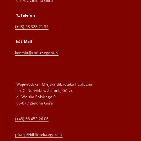
65-762 Zielona Góra
Telefon
(+48) 68 328 21 55
E-Mail
kontakt@zbc.uz.zgora.pl
Wojewódzka i Miejska Biblioteka Publiczna
im. C. Norwida w Zielonej Górze
al. Wojska Polskiego 9
65-077 Zielona Góra
(+48) 68 453 26 06
p.karp@biblioteka.zgora.pl