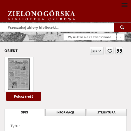
Wyszukiwanie zaawansowane
?
OBIEKT
Pokaż treść
OPIS
INFORMACJE
STRUKTURA
Tytuł: