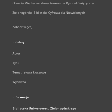
Otwarty Międzynarodowy Konkurs na Rysunek Satyryczny
Zielonogórska Biblioteka Cyfrowa dla Niewidomych
...
Zobacz więcej
Indeksy
Autor
Tytuł
Temat i słowa kluczowe
Wydawca
Informacje
Biblioteka Uniwersytetu Zielonogórskiego