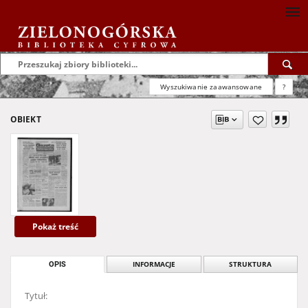
Wyszukiwanie zaawansowane
?
OBIEKT
Pokaż treść
OPIS
INFORMACJE
STRUKTURA
Tytuł: