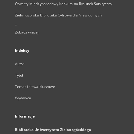
Otwarty Międzynarodowy Konkurs na Rysunek Satyryczny
Zielonogórska Biblioteka Cyfrowa dla Niewidomych
...
Zobacz więcej
Indeksy
Autor
Tytuł
Temat i słowa kluczowe
Wydawca
Informacje
Biblioteka Uniwersytetu Zielonogórskiego