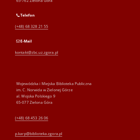
65-762 Zielona Góra
Telefon
(+48) 68 328 21 55
E-Mail
kontakt@zbc.uz.zgora.pl
Wojewódzka i Miejska Biblioteka Publiczna
im. C. Norwida w Zielonej Górze
al. Wojska Polskiego 9
65-077 Zielona Góra
(+48) 68 453 26 06
p.karp@biblioteka.zgora.pl