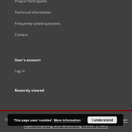
Project Participants
Technical information
Frequently asked questions
Contact
User's account
Log in
Recently viewed
This service runs on
DInGO dLibra 6.3.21
software created by
I understand
Poznan
This page uses 'cookies'.
More information
Supercomputing and Networking Center (PSNC)