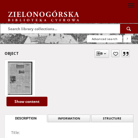
Advanced search
?
OBJECT
Show content
DESCRIPTION
INFORMATION
STRUCTURE
Title: