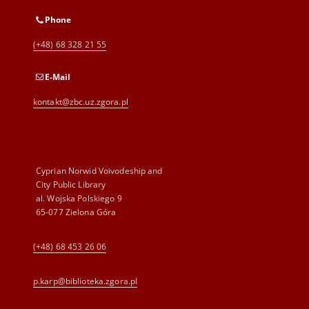
Phone
(+48) 68 328 21 55
E-Mail
kontakt@zbc.uz.zgora.pl
Cyprian Norwid Voivodeship and
City Public Library
al. Wojska Polskiego 9
65-077 Zielona Góra
(+48) 68 453 26 06
p.karp@biblioteka.zgora.pl