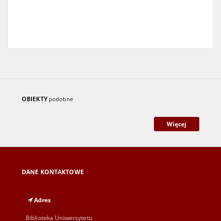
dzienniki lokalne
Ziemia Lubuska
Gazeta Zielonogórska
Lubuskie
czasopisma regionalne
Gorzów Wielkopolski
magazyn
Gazeta Lubuska
OBIEKTY
podobne