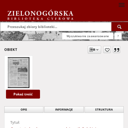
Wyszukiwanie zaawansowane
?
OBIEKT
Pokaż treść
OPIS
INFORMACJE
STRUKTURA
Tytuł: