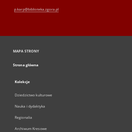
65-762 Zielona Góra
Telefon
(+48) 68 328 21 55
E-Mail
kontakt@zbc.uz.zgora.pl
Wojewódzka i Miejska Biblioteka Publiczna
im. C. Norwida w Zielonej Górze
al. Wojska Polskiego 9
65-077 Zielona Góra
(+48) 68 453 26 06
p.karp@biblioteka.zgora.pl