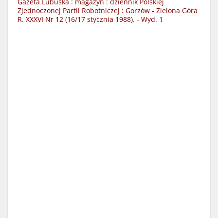
Gazeta Lubuska : magazyn : dziennik Polskiej
Zjednoczonej Partii Robotniczej : Gorzów - Zielona Góra
R. XXXVI Nr 12 (16/17 stycznia 1988). - Wyd. 1
Data wydania:
1988
Typ zasobu:
czasopisma
Więcej
Temat i słowa kluczowe:
Zielona Góra
gazety regionalne
gazety lokalne
prasa codzienna
czasopisma lokalne