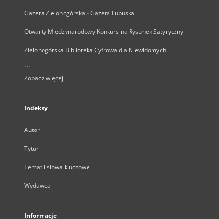
MAPA STRONY
Strona główna
Kolekcje
Dziedzictwo kulturowe
Nauka i dydaktyka
Regionalia
Archiwum Kresowe
Gazeta Zielonogórska - Gazeta Lubuska