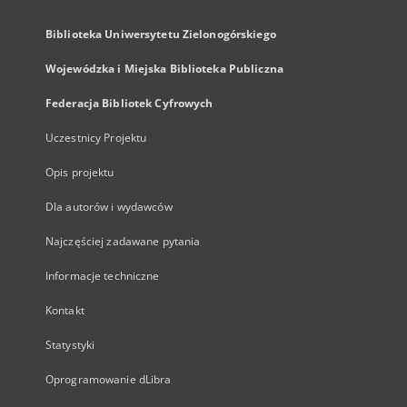
Otwarty Międzynarodowy Konkurs na Rysunek Satyryczny
Zielonogórska Biblioteka Cyfrowa dla Niewidomych
...
Zobacz więcej
Indeksy
Autor
Tytuł
Temat i słowa kluczowe
Wydawca
Informacje