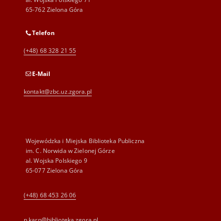
65-762 Zielona Góra
Telefon
(+48) 68 328 21 55
E-Mail
kontakt@zbc.uz.zgora.pl
Wojewódzka i Miejska Biblioteka Publiczna
im. C. Norwida w Zielonej Górze
al. Wojska Polskiego 9
65-077 Zielona Góra
(+48) 68 453 26 06
p.karp@biblioteka.zgora.pl