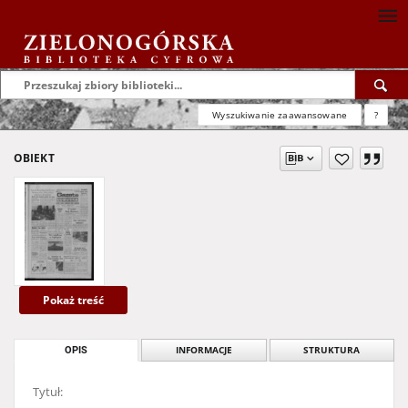
Wyszukiwanie zaawansowane
?
OBIEKT
Pokaż treść
OPIS
INFORMACJE
STRUKTURA
Tytuł: