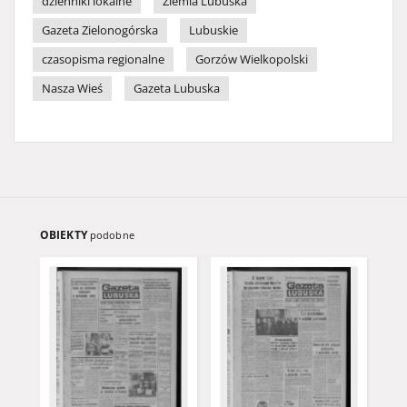
dzienniki lokalne
Ziemia Lubuska
Gazeta Zielonogórska
Lubuskie
czasopisma regionalne
Gorzów Wielkopolski
Nasza Wieś
Gazeta Lubuska
OBIEKTY
podobne