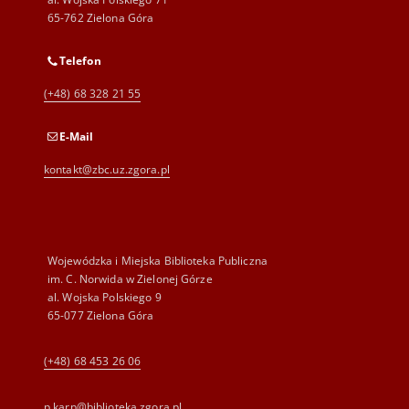
65-762 Zielona Góra
Telefon
(+48) 68 328 21 55
E-Mail
kontakt@zbc.uz.zgora.pl
Wojewódzka i Miejska Biblioteka Publiczna
im. C. Norwida w Zielonej Górze
al. Wojska Polskiego 9
65-077 Zielona Góra
(+48) 68 453 26 06
p.karp@biblioteka.zgora.pl