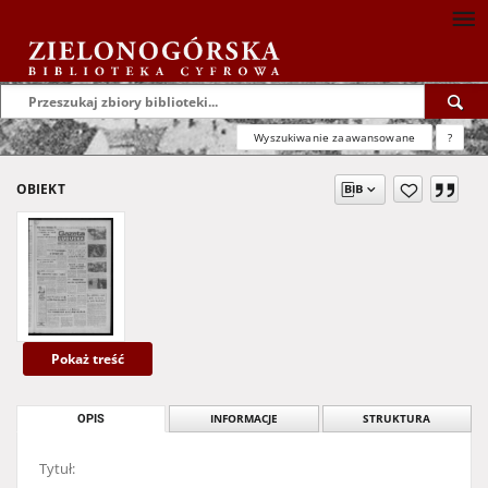
Wyszukiwanie zaawansowane
?
OBIEKT
Pokaż treść
OPIS
INFORMACJE
STRUKTURA
Tytuł: