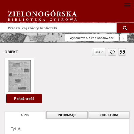
Wyszukiwanie zaawansowane
?
OBIEKT
Pokaż treść
OPIS
INFORMACJE
STRUKTURA
Tytuł: