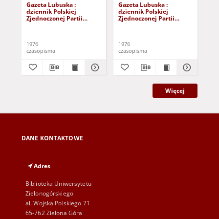
Gazeta Lubuska :
Gazeta Lubuska :
Gaz
dziennik Polskiej
dziennik Polskiej
dzi
Zjednoczonej Partii
Zjednoczonej Partii
Zje
Robotniczej : Zielona
Robotniczej : Zielona
Rob
Góra - Gorzów R. XXV Nr
Góra - Gorzów R. XXV Nr
Gór
241 (22 października
235 (15 października
229
1976
1976
197
1976). - Wyd. A
1976). - Wyd. A
197
czasopisma
czasopisma
cza
Więcej
DANE KONTAKTOWE
Adres
Biblioteka Uniwersytetu
Zielonogórskiego
al. Wojska Polskiego 71
65-762 Zielona Góra