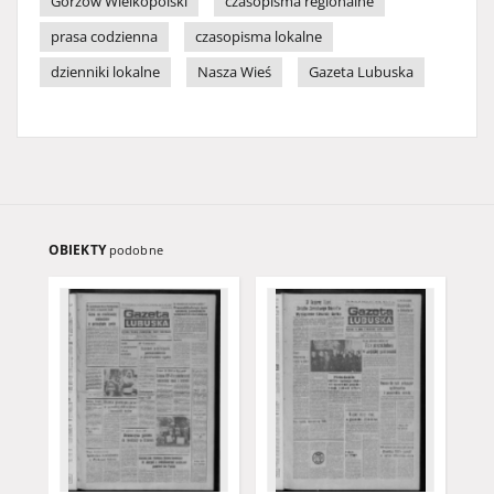
Gorzów Wielkopolski
czasopisma regionalne
prasa codzienna
czasopisma lokalne
dzienniki lokalne
Nasza Wieś
Gazeta Lubuska
OBIEKTY
podobne