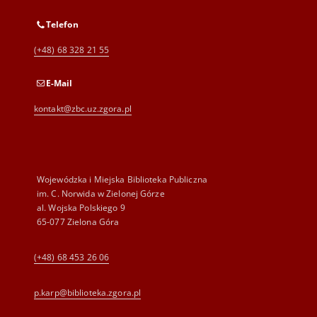
Telefon
(+48) 68 328 21 55
E-Mail
kontakt@zbc.uz.zgora.pl
Wojewódzka i Miejska Biblioteka Publiczna
im. C. Norwida w Zielonej Górze
al. Wojska Polskiego 9
65-077 Zielona Góra
(+48) 68 453 26 06
p.karp@biblioteka.zgora.pl