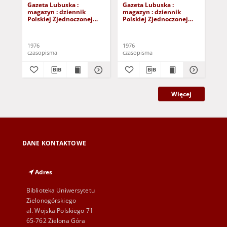
Gazeta Lubuska :
Gazeta Lubuska :
Gaz
magazyn : dziennik
magazyn : dziennik
ma
Polskiej Zjednoczonej
Polskiej Zjednoczonej
Pol
Partii Robotniczej :
Partii Robotniczej :
Par
Zielona Góra - Gorzów R.
Zielona Góra - Gorzów R.
Zie
XXV Nr 242 (23/24
XXV Nr 236 (16/17
XXV
1976
1976
197
października 1976). -
października 1976). -
paź
czasopisma
czasopisma
cza
Wyd. A
Wyd. A
Wy
Więcej
DANE KONTAKTOWE
Adres
Biblioteka Uniwersytetu
Zielonogórskiego
al. Wojska Polskiego 71
65-762 Zielona Góra