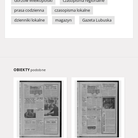
Gorzów Wielkopolski
czasopisma regionalne
prasa codzienna
czasopisma lokalne
dzienniki lokalne
magazyn
Gazeta Lubuska
OBIEKTY
podobne