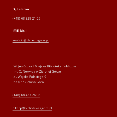
Telefon
(+48) 68 328 21 55
E-Mail
kontakt@zbc.uz.zgora.pl
Wojewódzka i Miejska Biblioteka Publiczna
im. C. Norwida w Zielonej Górze
al. Wojska Polskiego 9
65-077 Zielona Góra
(+48) 68 453 26 06
p.karp@biblioteka.zgora.pl