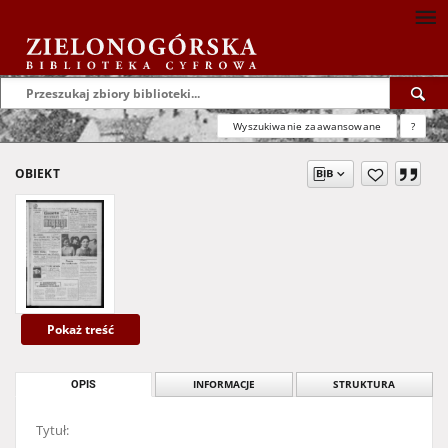
Wyszukiwanie zaawansowane
?
OBIEKT
Pokaż treść
OPIS
INFORMACJE
STRUKTURA
Tytuł: