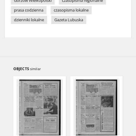
Gorzów Wielkopolski
czasopisma regionalne
prasa codzienna
czasopisma lokalne
dzienniki lokalne
Gazeta Lubuska
OBJECTS
similar