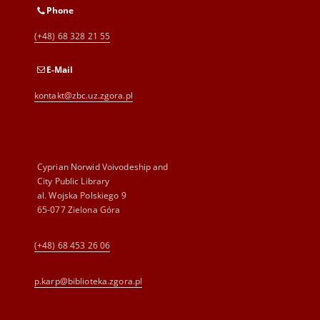
Phone
(+48) 68 328 21 55
E-Mail
kontakt@zbc.uz.zgora.pl
Cyprian Norwid Voivodeship and
City Public Library
al. Wojska Polskiego 9
65-077 Zielona Góra
(+48) 68 453 26 06
p.karp@biblioteka.zgora.pl