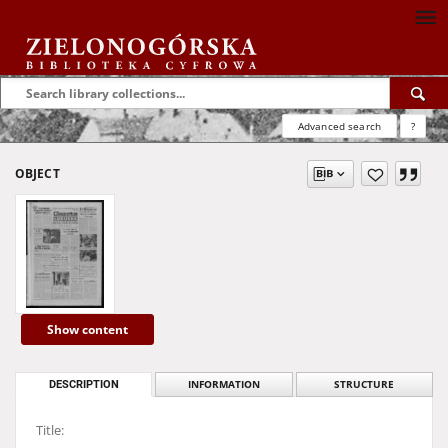
Advanced search
?
OBJECT
Show content
DESCRIPTION
INFORMATION
STRUCTURE
Title: