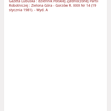
Gazeta Lubuska : dziennik Polskiej Zjednoczonej Partii
Robotniczej : Zielona Góra - Gorzów R. XXIX Nr 14 (19
stycznia 1981). - Wyd. A