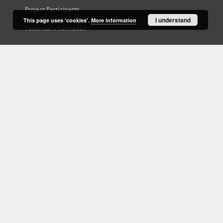
Project Participants
I understand
This page uses 'cookies'.
More information
Technical information
Frequently asked questions
Contact
User's account
Log in
Recently viewed
This service runs on
DInGO dLibra 6.3.21
software created by
Poznan
Supercomputing and Networking Center (PSNC)