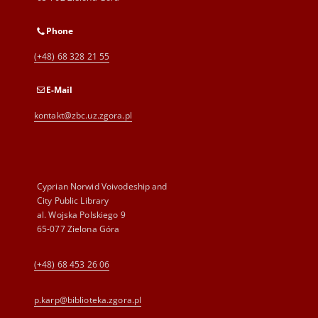
Phone
(+48) 68 328 21 55
E-Mail
kontakt@zbc.uz.zgora.pl
Cyprian Norwid Voivodeship and
City Public Library
al. Wojska Polskiego 9
65-077 Zielona Góra
(+48) 68 453 26 06
p.karp@biblioteka.zgora.pl