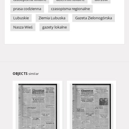
prasa codzienna
czasopisma regionalne
Lubuskie
Ziemia Lubuska
Gazeta Zielonogórska
Nasza Wieś
gazety lokalne
OBJECTS
similar