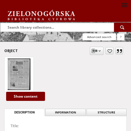
Advanced search
?
OBJECT
Show content
DESCRIPTION
INFORMATION
STRUCTURE
Title: