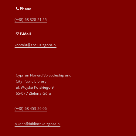
Phone
(+48) 68 328 21 55
E-Mail
kontakt@zbc.uz.zgora.pl
Cyprian Norwid Voivodeship and
City Public Library
al. Wojska Polskiego 9
65-077 Zielona Góra
(+48) 68 453 26 06
p.karp@biblioteka.zgora.pl