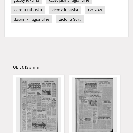
gazety lokalne
czasopisma regionalne
Gazeta Lubuska
ziemia lubuska
Gorzów
dzienniki regionalne
Zielona Góra
OBJECTS
similar