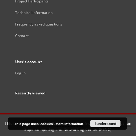
Project Participants
Technical information
Frequently asked questions
Contact
User's account
Log in
Recently viewed
This service runs on
DInGO dLibra 6.3.21
software created by
I understand
Poznan
This page uses 'cookies'.
More information
Supercomputing and Networking Center (PSNC)