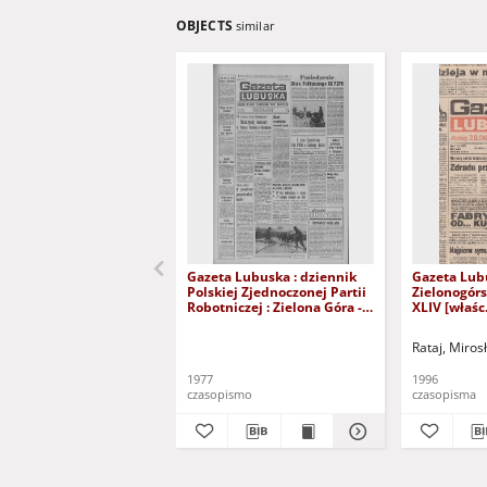
OBJECTS
similar
Gazeta Lubuska : dziennik
Gazeta Lub
Polskiej Zjednoczonej Partii
Zielonogór
Robotniczej : Zielona Góra -
XLIV [właśc.
Gorzów R. XXVI Nr 43 (23
marca 1996)
lutego 1977). - Wyd. A
Rataj, Miros
1977
1996
czasopismo
czasopisma