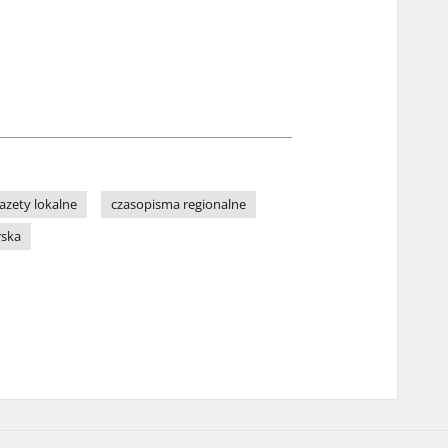
azety lokalne
czasopisma regionalne
rska