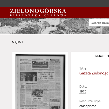
OBJECT
DESCRIPT
Title:
Gazeta Zielonogór
Date:
1975
Resource Type:
czasopisma