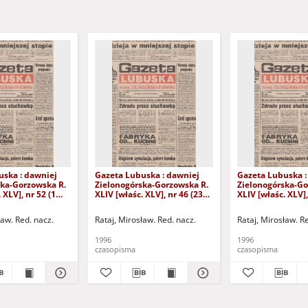
uska : dawniej
Gazeta Lubuska : dawniej
Gazeta Lubuska :
ska-Gorzowska R.
Zielonogórska-Gorzowska R.
Zielonogórska-Go
 XLV], nr 52 (1
XLIV [właśc. XLV], nr 46 (23
XLIV [właśc. XLV],
. - Wyd. 1
lutego 1996). - Wyd. 1
lutego 1996). - W
ław. Red. nacz.
Rataj, Mirosław. Red. nacz.
Rataj, Mirosław. R
1996
1996
czasopisma
czasopisma