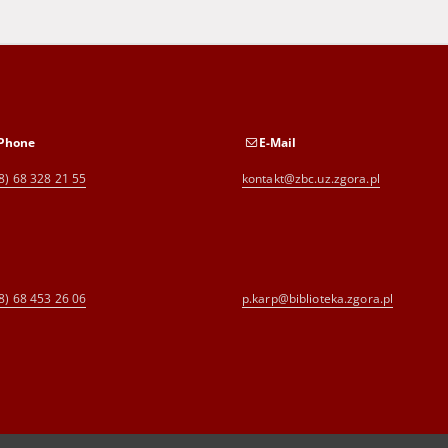
Phone
E-Mail
8) 68 328 21 55
kontakt@zbc.uz.zgora.pl
8) 68 453 26 06
p.karp@biblioteka.zgora.pl