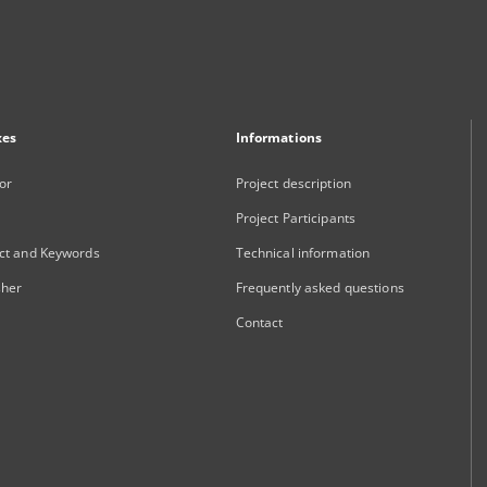
xes
Informations
or
Project description
Project Participants
ct and Keywords
Technical information
sher
Frequently asked questions
Contact