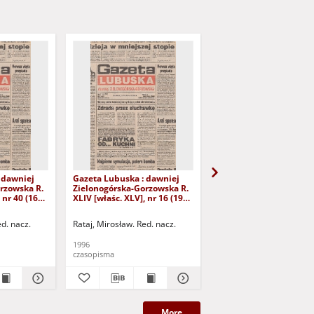
 dawniej
Gazeta Lubuska : dawniej
Gazeta Lubuska : dawn
rzowska R.
Zielonogórska-Gorzowska R.
Zielonogórska-Gorzows
 nr 40 (16
XLIV [właśc. XLV], nr 16 (19
XLI [właśc. XLII], nr 281
yd. 1
stycznia 1996). - Wyd. 1
grudnia 1993). - Wyd 1
ed. nacz.
Rataj, Mirosław. Red. nacz.
Rataj, Mirosław. Red. nac
1996
1993
czasopisma
czasopisma
More