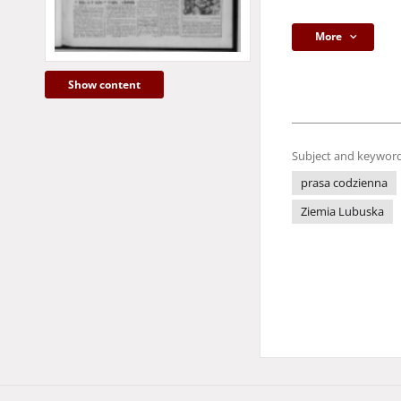
More
Show content
Subject and keyword
prasa codzienna
Ziemia Lubuska