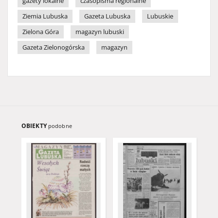
gazety lokalne
czasopisma regionalne
Ziemia Lubuska
Gazeta Lubuska
Lubuskie
Zielona Góra
magazyn lubuski
Gazeta Zielonogórska
magazyn
OBIEKTY
podobne