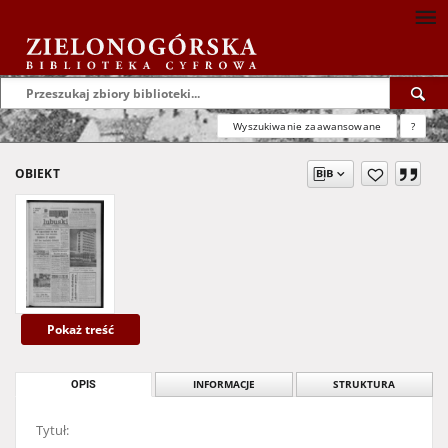
Wyszukiwanie zaawansowane
?
OBIEKT
Pokaż treść
OPIS
INFORMACJE
STRUKTURA
Tytuł: