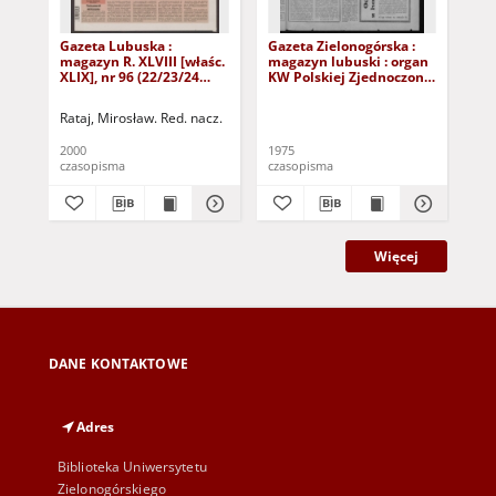
Gazeta Lubuska :
Gazeta Zielonogórska :
Gaz
magazyn R. XLVIII [właśc.
magazyn lubuski : organ
mag
XLIX], nr 96 (22/23/24
KW Polskiej Zjednoczonej
KW 
kwietnia 2000). - Wyd. A
Partii Robotniczej R. XXIV
Par
Nr 9 (11/12 stycznia
Nr 
Rataj, Mirosław. Red. nacz.
1975). - Wyd. A
197
2000
1975
197
czasopisma
czasopisma
cza
Więcej
DANE KONTAKTOWE
Adres
Biblioteka Uniwersytetu
Zielonogórskiego