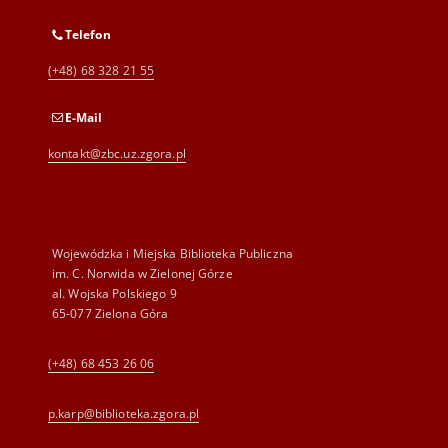
Telefon
(+48) 68 328 21 55
E-Mail
kontakt@zbc.uz.zgora.pl
Wojewódzka i Miejska Biblioteka Publiczna
im. C. Norwida w Zielonej Górze
al. Wojska Polskiego 9
65-077 Zielona Góra
(+48) 68 453 26 06
p.karp@biblioteka.zgora.pl