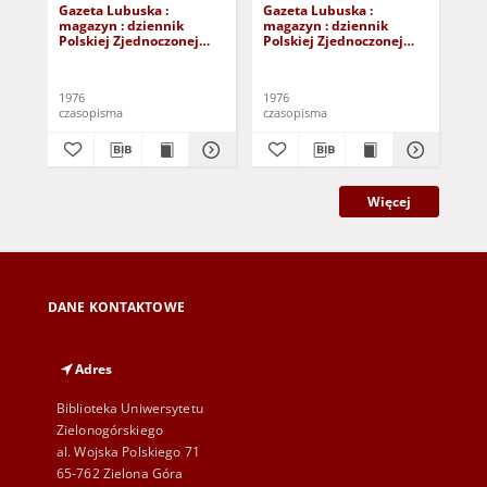
Gazeta Lubuska :
Gazeta Lubuska :
Gaz
magazyn : dziennik
magazyn : dziennik
ma
Polskiej Zjednoczonej
Polskiej Zjednoczonej
Pol
Partii Robotniczej :
Partii Robotniczej :
Par
Zielona Góra - Gorzów R.
Zielona Góra - Gorzów R.
Zie
XXV Nr 242 (23/24
XXV Nr 236 (16/17
XXV
1976
1976
197
października 1976). -
października 1976). -
paź
czasopisma
czasopisma
cza
Wyd. A
Wyd. A
Wy
Więcej
DANE KONTAKTOWE
Adres
Biblioteka Uniwersytetu
Zielonogórskiego
al. Wojska Polskiego 71
65-762 Zielona Góra