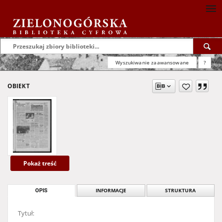
Wyszukiwanie zaawansowane
?
OBIEKT
Pokaż treść
OPIS
INFORMACJE
STRUKTURA
Tytuł: