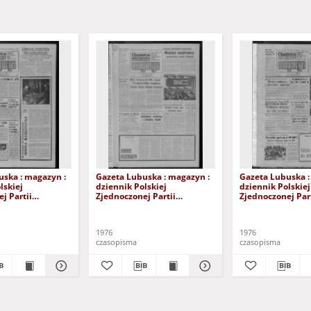
uska : magazyn :
Gazeta Lubuska : magazyn :
Gazeta Lubuska :
lskiej
dziennik Polskiej
dziennik Polskiej
j Partii
Zjednoczonej Partii
Zjednoczonej Part
: Zielona Góra -
Robotniczej : Zielona Góra -
Robotniczej : Zie
XV Nr 236 (16/17
Gorzów R. XXV Nr 230 (9/10
Gorzów R. XXV Nr
a 1976). - Wyd. A
października 1976). - Wyd. A
października 1976
1976
1976
czasopisma
czasopisma