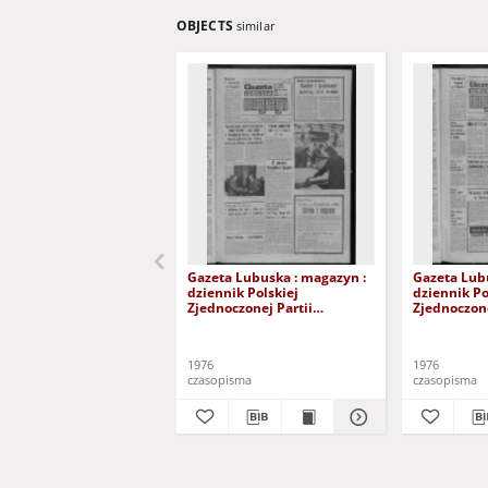
OBJECTS
similar
Gazeta Lubuska : magazyn :
Gazeta Lub
dziennik Polskiej
dziennik Po
Zjednoczonej Partii
Zjednoczone
Robotniczej : Zielona Góra -
Robotniczej 
Gorzów R. XXV Nr 242 (23/24
Gorzów R. X
października 1976). - Wyd. A
październik
1976
1976
czasopisma
czasopisma