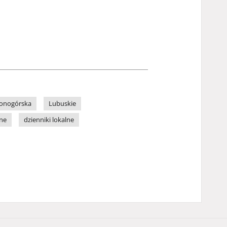
lonogórska
Lubuskie
lne
dzienniki lokalne