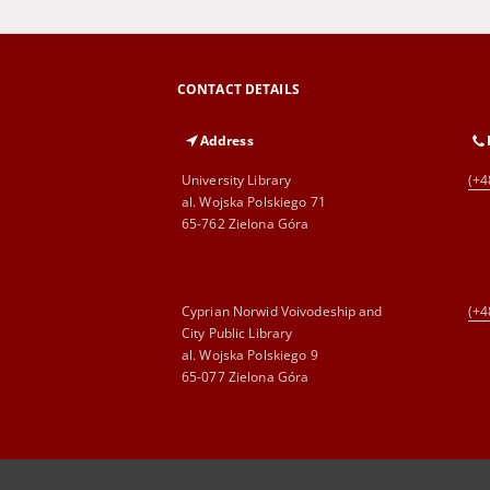
CONTACT DETAILS
Address
University Library
(+4
al. Wojska Polskiego 71
65-762 Zielona Góra
Cyprian Norwid Voivodeship and
(+4
City Public Library
al. Wojska Polskiego 9
65-077 Zielona Góra