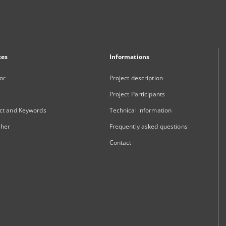
xes
Informations
or
Project description
Project Participants
ct and Keywords
Technical information
sher
Frequently asked questions
Contact