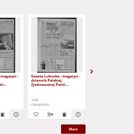
 magazyn :
Gazeta Lubuska : magazyn :
Gazeta Lubuska : maga
dziennik Polskiej
dziennik Polskiej
ii
Zjednoczonej Partii
Zjednoczonej Partii
lona Góra -
Robotniczej : Zielona Góra -
Robotniczej : Zielona G
 224 (1/2/3
Gorzów R. XXV Nr 219 (25/26
Gorzów R. XXV Nr 213 (
). - Wyd. A
września 1976). - Wyd. A
września 1976). - Wyd. 
1976
1976
czasopisma
czasopisma
More