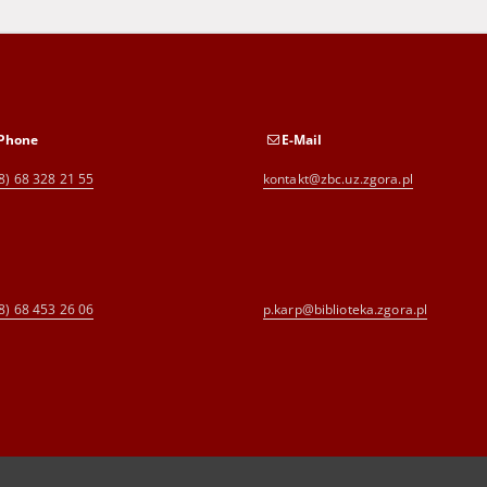
Phone
E-Mail
8) 68 328 21 55
kontakt@zbc.uz.zgora.pl
8) 68 453 26 06
p.karp@biblioteka.zgora.pl