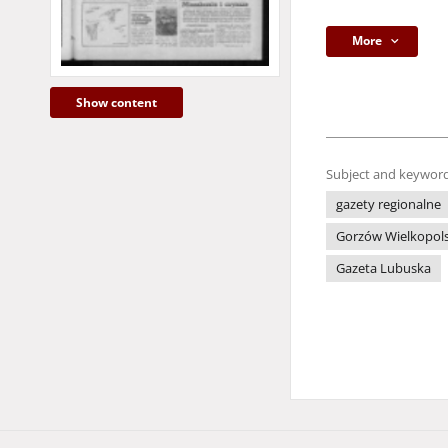
More
Show content
Subject and keyword
gazety regionalne
Gorzów Wielkopols
Gazeta Lubuska