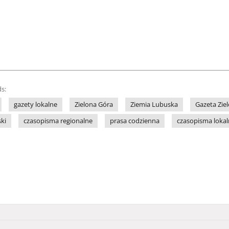
s:
gazety lokalne
Zielona Góra
Ziemia Lubuska
Gazeta Zie
ki
czasopisma regionalne
prasa codzienna
czasopisma loka