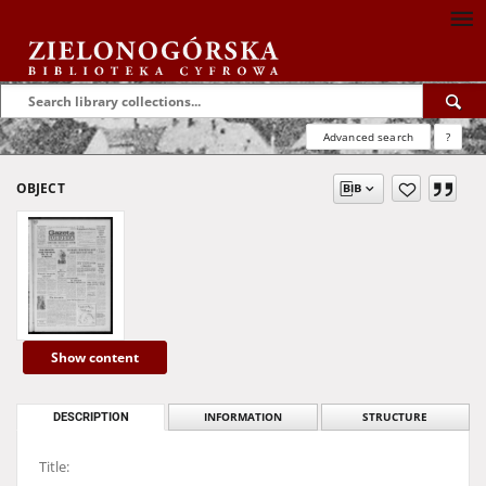
Advanced search
?
OBJECT
Show content
DESCRIPTION
INFORMATION
STRUCTURE
Title: