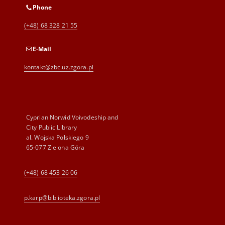
Phone
(+48) 68 328 21 55
E-Mail
kontakt@zbc.uz.zgora.pl
Cyprian Norwid Voivodeship and
City Public Library
al. Wojska Polskiego 9
65-077 Zielona Góra
(+48) 68 453 26 06
p.karp@biblioteka.zgora.pl