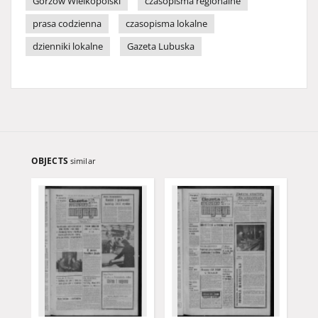
Gorzów Wielkopolski
czasopisma regionalne
prasa codzienna
czasopisma lokalne
dzienniki lokalne
Gazeta Lubuska
OBJECTS
similar