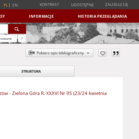
KONTRAST
ZALOGUJ SIĘ
UDOSTĘPNIJ
PL
EN
SY
INFORMACJE
HISTORIA PRZEGLĄDANIA
nsowane
?
Pobierz opis bibliograficzny
STRUKTURA
rzów - Zielona Góra R. XXXVI Nr 95 (23/24 kwietnia