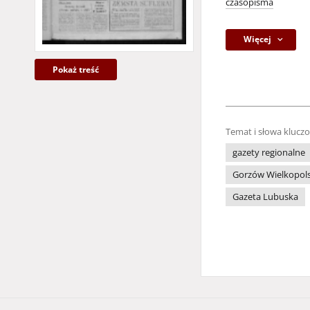
czasopisma
Więcej
Pokaż treść
Temat i słowa klucz
gazety regionalne
Gorzów Wielkopols
Gazeta Lubuska