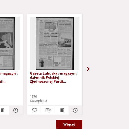
 magazyn :
Gazeta Lubuska : magazyn :
Gazeta Lubuska : maga
dziennik Polskiej
dziennik Polskiej
ii
Zjednoczonej Partii
Zjednoczonej Partii
lona Góra -
Robotniczej : Zielona Góra -
Robotniczej : Zielona G
 224 (1/2/3
Gorzów R. XXV Nr 219 (25/26
Gorzów R. XXV Nr 213 (
). - Wyd. A
września 1976). - Wyd. A
września 1976). - Wyd. 
1976
1976
czasopisma
czasopisma
Więcej