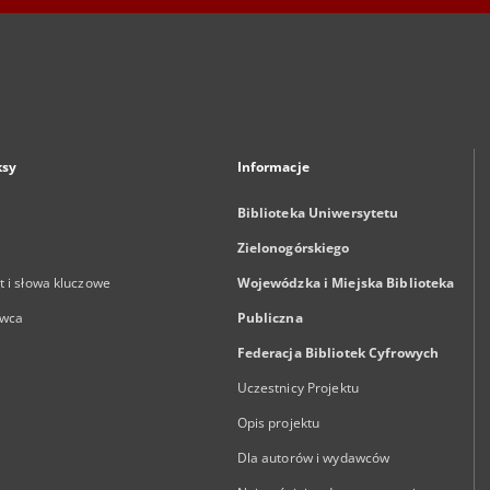
ksy
Informacje
Biblioteka Uniwersytetu
Zielonogórskiego
 i słowa kluczowe
Wojewódzka i Miejska Biblioteka
wca
Publiczna
Federacja Bibliotek Cyfrowych
Uczestnicy Projektu
Opis projektu
Dla autorów i wydawców