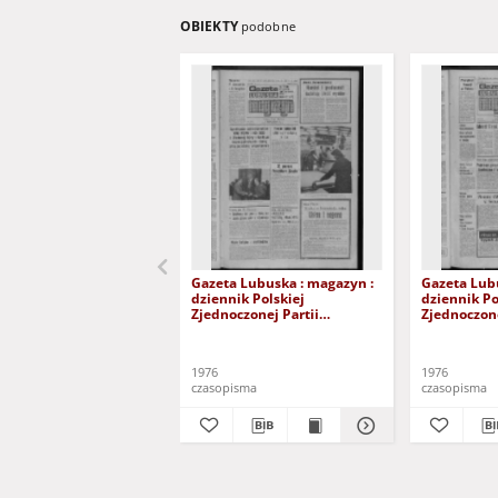
OBIEKTY
podobne
Gazeta Lubuska : magazyn :
Gazeta Lub
dziennik Polskiej
dziennik Po
Zjednoczonej Partii
Zjednoczone
Robotniczej : Zielona Góra -
Robotniczej 
Gorzów R. XXV Nr 242 (23/24
Gorzów R. X
października 1976). - Wyd. A
październik
1976
1976
czasopisma
czasopisma