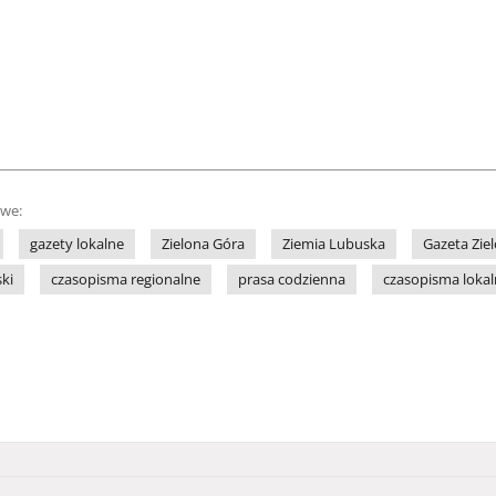
owe:
gazety lokalne
Zielona Góra
Ziemia Lubuska
Gazeta Zie
ki
czasopisma regionalne
prasa codzienna
czasopisma loka