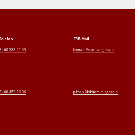
Telefon
E-Mail
8) 68 328 21 55
kontakt@zbc.uz.zgora.pl
8) 68 453 26 06
p.karp@biblioteka.zgora.pl