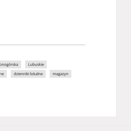
lonogórska
Lubuskie
lne
dzienniki lokalne
magazyn