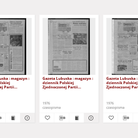
uska : magazyn :
Gazeta Lubuska : magazyn :
Gazeta Lubuska :
lskiej
dziennik Polskiej
dziennik Polskiej
j Partii
Zjednoczonej Partii
Zjednoczonej Part
: Zielona Góra -
Robotniczej : Zielona Góra -
Robotniczej : Zie
XV Nr 236 (16/17
Gorzów R. XXV Nr 230 (9/10
Gorzów R. XXV Nr
a 1976). - Wyd. A
października 1976). - Wyd. A
października 1976
1976
1976
czasopisma
czasopisma