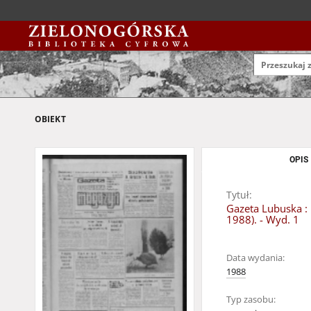
OBIEKT
OPIS
Tytuł:
Gazeta Lubuska : 
1988). - Wyd. 1
Data wydania:
1988
Typ zasobu: