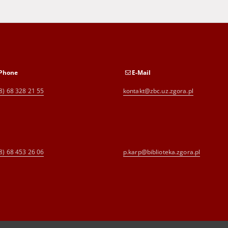
Phone
E-Mail
8) 68 328 21 55
kontakt@zbc.uz.zgora.pl
8) 68 453 26 06
p.karp@biblioteka.zgora.pl