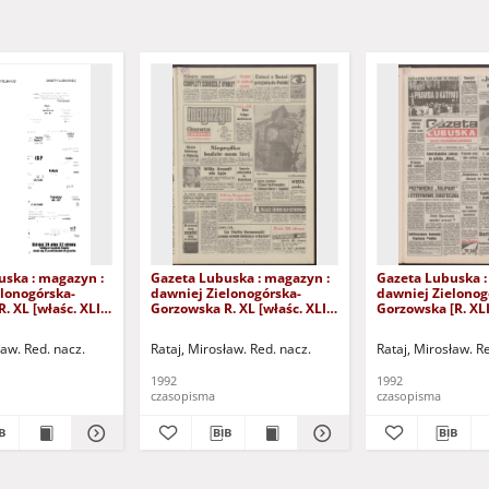
uska : magazyn :
Gazeta Lubuska : magazyn :
Gazeta Lubuska :
lonogórska-
dawniej Zielonogórska-
dawniej Zielonog
. XL [właśc. XLI],
Gorzowska R. XL [właśc. XLI],
Gorzowska [R. XLI
24/25/26/27
nr 238 (10/11 października
października 1992
2). - Wyd. 1
1992). - Wyd. 1
ław. Red. nacz.
Rataj, Mirosław. Red. nacz.
Rataj, Mirosław. R
1992
1992
czasopisma
czasopisma