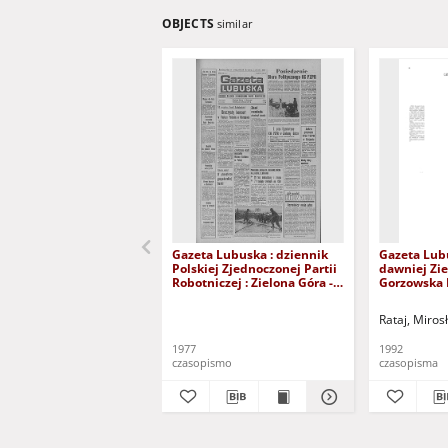
OBJECTS
similar
Gazeta Lubuska : dziennik
Gazeta Lub
Polskiej Zjednoczonej Partii
dawniej Zie
Robotniczej : Zielona Góra -
Gorzowska R
Gorzów R. XXVI Nr 43 (23
nr 300 (23/
lutego 1977). - Wyd. A
grudnia 199
Rataj, Miros
1977
1992
czasopismo
czasopisma