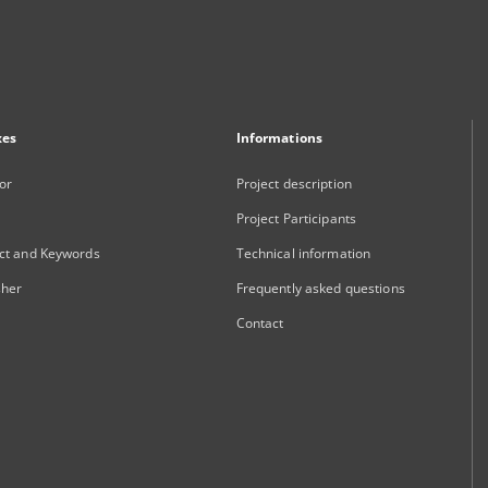
xes
Informations
or
Project description
Project Participants
ct and Keywords
Technical information
sher
Frequently asked questions
Contact