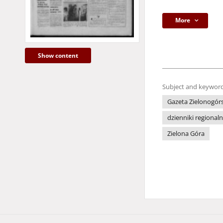
More
Show content
Subject and keyword
Gazeta Zielonogór
dzienniki regional
Zielona Góra