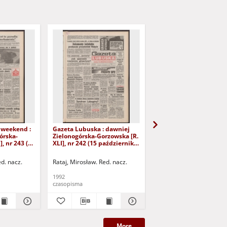
 weekend :
Gazeta Lubuska : dawniej
Gazeta Lubuska : dawn
órska-
Zielonogórska-Gorzowska [R.
Zielonogórska-Gorzows
], nr 243 (16
XLI], nr 242 (15 października
XLI], nr 240 (13 paździ
). - Wyd. 1
1992). - Wyd. 1
1992). - Wyd. 1
ed. nacz.
Rataj, Mirosław. Red. nacz.
Rataj, Mirosław. Red. nac
1992
1992
czasopisma
czasopisma
More