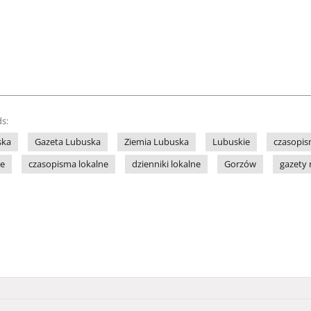
s:
ska
Gazeta Lubuska
Ziemia Lubuska
Lubuskie
czasopis
ne
czasopisma lokalne
dzienniki lokalne
Gorzów
gazety 