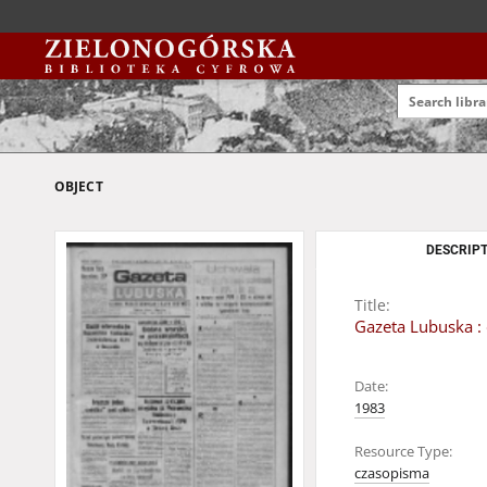
OBJECT
DESCRIPT
Title:
Gazeta Lubuska : 
Date:
1983
Resource Type:
czasopisma