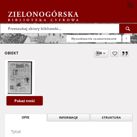
Wyszukiwanie zaawansowane
?
OBIEKT
Pokaż treść
OPIS
INFORMACJE
STRUKTURA
Tytuł: