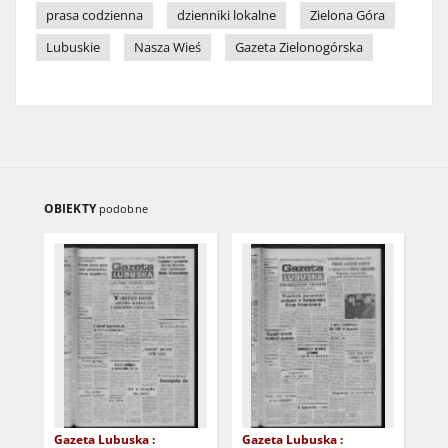
prasa codzienna
dzienniki lokalne
Zielona Góra
Lubuskie
Nasza Wieś
Gazeta Zielonogórska
OBIEKTY
podobne
Gazeta Lubuska :
Gazeta Lubuska :
Gaz