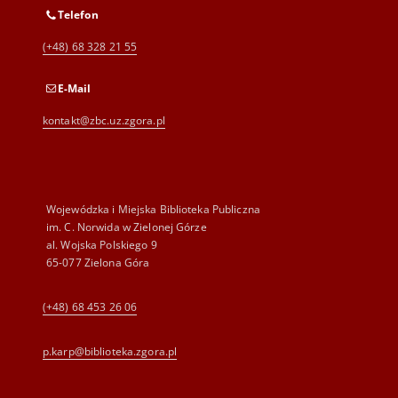
Telefon
(+48) 68 328 21 55
E-Mail
kontakt@zbc.uz.zgora.pl
Wojewódzka i Miejska Biblioteka Publiczna
im. C. Norwida w Zielonej Górze
al. Wojska Polskiego 9
65-077 Zielona Góra
(+48) 68 453 26 06
p.karp@biblioteka.zgora.pl