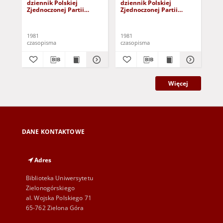
dziennik Polskiej
dziennik Polskiej
dzi
Zjednoczonej Partii
Zjednoczonej Partii
Zje
Robotniczej : Zielona
Robotniczej : Zielona
Rob
Góra - Gorzów R. XXIX Nr
Góra - Gorzów R. XXIX Nr
Gór
241 (3 grudnia 1981). -
236 (26 listopada 1981). -
231
1981
1981
198
Wyd. A
Wyd. A
Wy
czasopisma
czasopisma
cza
Więcej
DANE KONTAKTOWE
Adres
Biblioteka Uniwersytetu
Zielonogórskiego
al. Wojska Polskiego 71
65-762 Zielona Góra