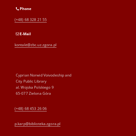
Phone
(+48) 68 328 21 55
E-Mail
kontakt@zbc.uz.zgora.pl
Cyprian Norwid Voivodeship and
City Public Library
al. Wojska Polskiego 9
65-077 Zielona Góra
(+48) 68 453 26 06
p.karp@biblioteka.zgora.pl