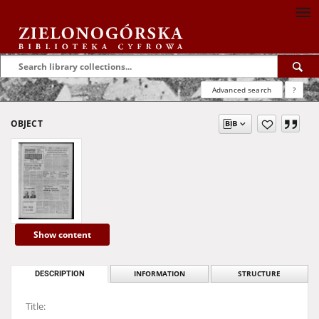
Advanced search
?
OBJECT
Show content
DESCRIPTION
INFORMATION
STRUCTURE
Title: