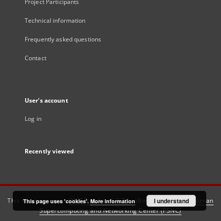
Project Participants
Technical information
Frequently asked questions
Contact
User's account
Log in
Recently viewed
This service runs on
DInGO dLibra 6.3.21
software created by
I understand
Poznan
This page uses 'cookies'.
More information
Supercomputing and Networking Center (PSNC)