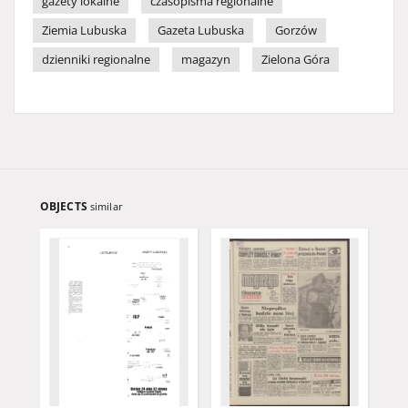
gazety lokalne
czasopisma regionalne
Ziemia Lubuska
Gazeta Lubuska
Gorzów
dzienniki regionalne
magazyn
Zielona Góra
OBJECTS
similar