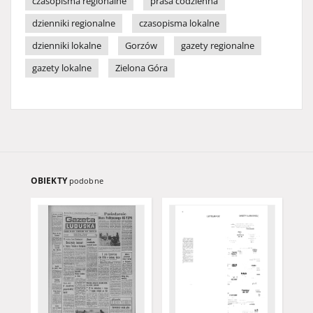
czasopisma regionalne
prasa codzienna
dzienniki regionalne
czasopisma lokalne
dzienniki lokalne
Gorzów
gazety regionalne
gazety lokalne
Zielona Góra
OBIEKTY
podobne