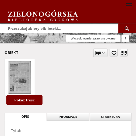
Wyszukiwanie zaawansowane
?
OBIEKT
Pokaż treść
OPIS
INFORMACJE
STRUKTURA
Tytuł: