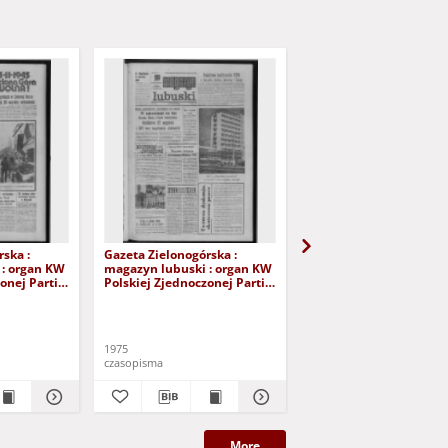
ska :
Gazeta Zielonogórska :
Gazeta Zielonogórska :
 : organ KW
magazyn lubuski : organ KW
magazyn lubuski : dzi
onej Partii
Polskiej Zjednoczonej Partii
Polskiej Zjednoczonej P
IV Nr 39
Robotniczej R. XXIV Nr 33
Robotniczej R. XXIV Nr
5). - Wyd. A
(8/9 lutego 1975). - Wyd. A
(13/14/15 czerwca 1975)
Wyd. A
1975
1975
czasopisma
czasopisma
More