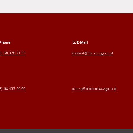
Phone
E-Mail
8) 68 328 21 55
kontakt@zbc.uz.zgora.pl
8) 68 453 26 06
p.karp@biblioteka.zgora.pl