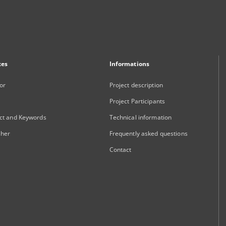
xes
Informations
or
Project description
Project Participants
ct and Keywords
Technical information
sher
Frequently asked questions
Contact