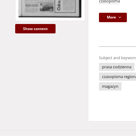
czasopisma
More
Show content
Subject and keyword
prasa codzienna
czasopisma region
magazyn