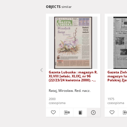
OBJECTS
similar
Gazeta Lubuska : magazyn R.
Gazeta Ziel
XLVIII [właśc. XLIX], nr 96
magazyn lu
(22/23/24 kwietnia 2000). -
Polskiej Zj
Wyd. A
Robotniczej
(11/12 styc
Rataj, Mirosław. Red. nacz.
A
2000
1975
czasopisma
czasopisma