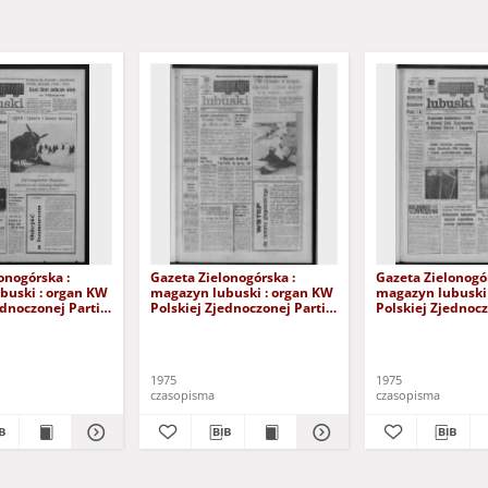
onogórska :
Gazeta Zielonogórska :
Gazeta Zielonogór
buski : organ KW
magazyn lubuski : organ KW
magazyn lubuski
ednoczonej Partii
Polskiej Zjednoczonej Partii
Polskiej Zjednocz
 R. XXIV Nr 9
Robotniczej R. XXIV Nr 44
Robotniczej R. XX
znia 1975). - Wyd.
(21/22/23 lutego 1975). -
(15/16 lutego 197
Wyd. A
1975
1975
czasopisma
czasopisma