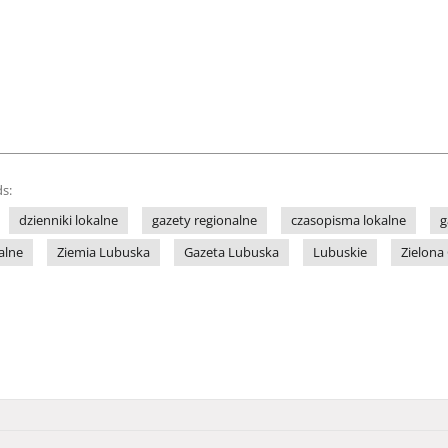
s:
dzienniki lokalne
gazety regionalne
czasopisma lokalne
g
alne
Ziemia Lubuska
Gazeta Lubuska
Lubuskie
Zielona