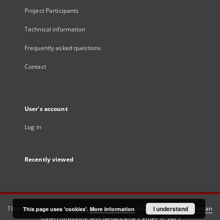
Project Participants
Technical information
Frequently asked questions
Contact
User's account
Log in
Recently viewed
This service runs on
DInGO dLibra 6.3.21
software created by
I understand
Poznan
This page uses 'cookies'.
More information
Supercomputing and Networking Center (PSNC)