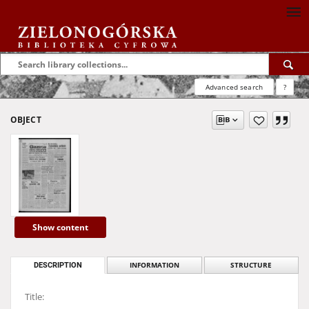
Advanced search
?
OBJECT
Show content
DESCRIPTION
INFORMATION
STRUCTURE
Title: