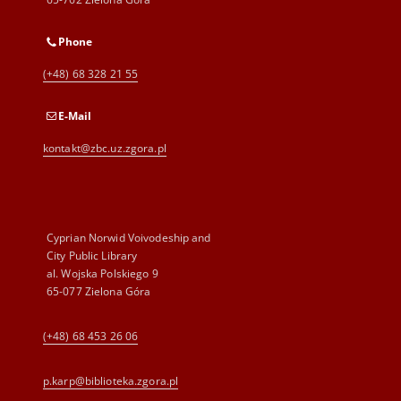
Phone
(+48) 68 328 21 55
E-Mail
kontakt@zbc.uz.zgora.pl
Cyprian Norwid Voivodeship and
City Public Library
al. Wojska Polskiego 9
65-077 Zielona Góra
(+48) 68 453 26 06
p.karp@biblioteka.zgora.pl