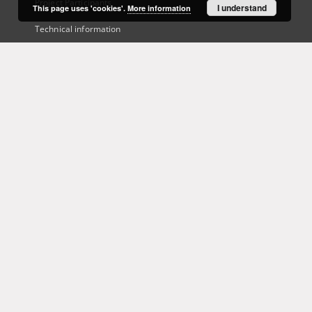
Project Participants
I understand
This page uses 'cookies'.
More information
Technical information
Frequently asked questions
Contact
User's account
Log in
Recently viewed
This service runs on
DInGO dLibra 6.3.21
software created by
Poznan
Supercomputing and Networking Center (PSNC)