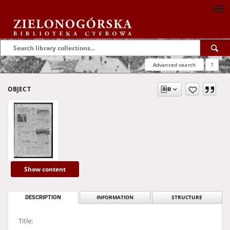
Advanced search
?
OBJECT
Show content
DESCRIPTION
INFORMATION
STRUCTURE
Title: