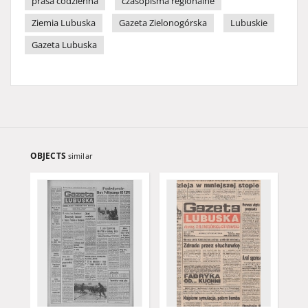
prasa codzienna
czasopisma regionalne
Ziemia Lubuska
Gazeta Zielonogórska
Lubuskie
Gazeta Lubuska
OBJECTS
similar