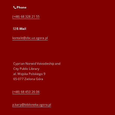
Phone
(+48) 68 328 21 55
E-Mail
kontakt@zbc.uz.zgora.pl
Cyprian Norwid Voivodeship and
City Public Library
al. Wojska Polskiego 9
65-077 Zielona Góra
(+48) 68 453 26 06
p.karp@biblioteka.zgora.pl