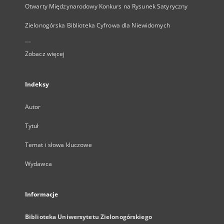
Otwarty Międzynarodowy Konkurs na Rysunek Satyryczny
Zielonogórska Biblioteka Cyfrowa dla Niewidomych
...
Zobacz więcej
Indeksy
Autor
Tytuł
Temat i słowa kluczowe
Wydawca
Informacje
Biblioteka Uniwersytetu Zielonogórskiego