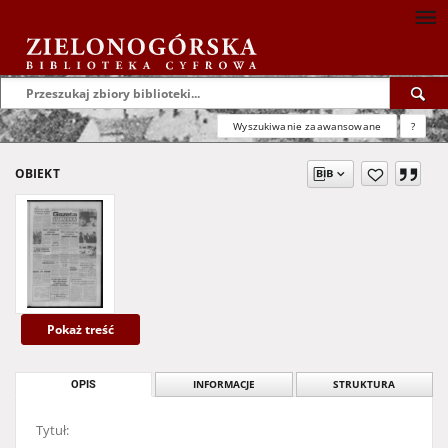
Wyszukiwanie zaawansowane
?
OBIEKT
Pokaż treść
OPIS
INFORMACJE
STRUKTURA
Tytuł: