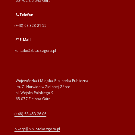
65-762 Zielona Góra
Telefon
(+48) 68 328 21 55
E-Mail
kontakt@zbc.uz.zgora.pl
Wojewódzka i Miejska Biblioteka Publiczna
im. C. Norwida w Zielonej Górze
al. Wojska Polskiego 9
65-077 Zielona Góra
(+48) 68 453 26 06
p.karp@biblioteka.zgora.pl