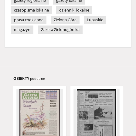
gazety regionalne
gazety lokalne
czasopisma lokalne
dzienniki lokalne
prasa codzienna
Zielona Góra
Lubuskie
magazyn
Gazeta Zielonogórska
OBIEKTY
podobne