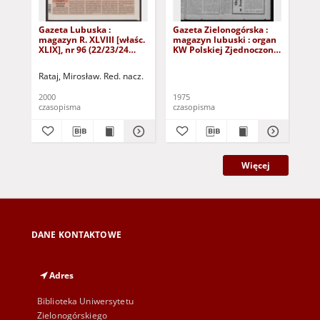
Gazeta Lubuska :
Gazeta Zielonogórska :
Gaz
magazyn R. XLVIII [właśc.
magazyn lubuski : organ
mag
XLIX], nr 96 (22/23/24
KW Polskiej Zjednoczonej
KW 
kwietnia 2000). - Wyd. A
Partii Robotniczej R. XXIV
Par
Nr 9 (11/12 stycznia
Nr 
Rataj, Mirosław. Red. nacz.
1975). - Wyd. A
197
2000
1975
197
czasopisma
czasopisma
cza
Więcej
DANE KONTAKTOWE
Adres
Biblioteka Uniwersytetu
Zielonogórskiego