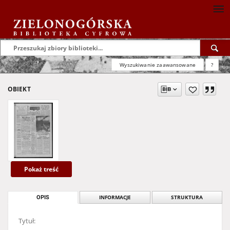
Wyszukiwanie zaawansowane
?
OBIEKT
Pokaż treść
OPIS
INFORMACJE
STRUKTURA
Tytuł: