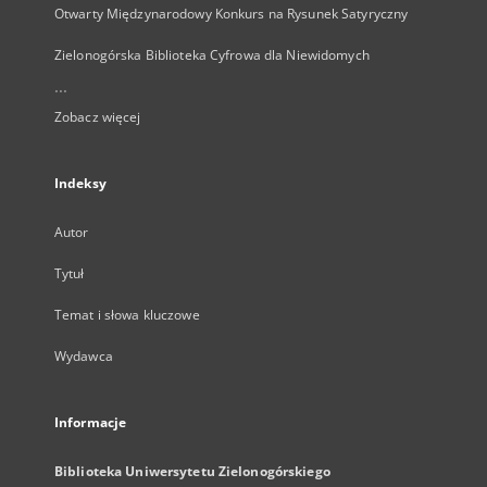
Otwarty Międzynarodowy Konkurs na Rysunek Satyryczny
Zielonogórska Biblioteka Cyfrowa dla Niewidomych
...
Zobacz więcej
Indeksy
Autor
Tytuł
Temat i słowa kluczowe
Wydawca
Informacje
Biblioteka Uniwersytetu Zielonogórskiego