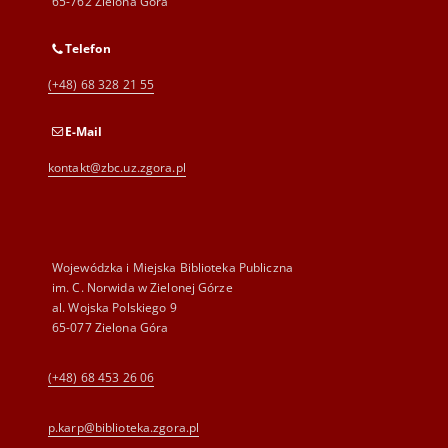
65-762 Zielona Góra
Telefon
(+48) 68 328 21 55
E-Mail
kontakt@zbc.uz.zgora.pl
Wojewódzka i Miejska Biblioteka Publiczna
im. C. Norwida w Zielonej Górze
al. Wojska Polskiego 9
65-077 Zielona Góra
(+48) 68 453 26 06
p.karp@biblioteka.zgora.pl