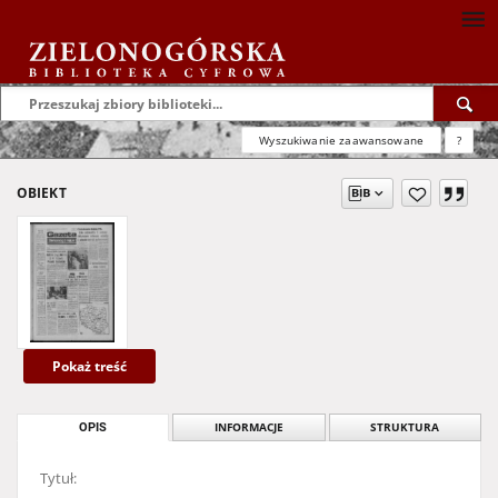
Wyszukiwanie zaawansowane
?
OBIEKT
Pokaż treść
OPIS
INFORMACJE
STRUKTURA
Tytuł: