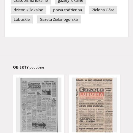
czasopisma lokalne
gazety lokalne
dzienniki lokalne
prasa codzienna
Zielona Góra
Lubuskie
Gazeta Zielonogórska
OBIEKTY
podobne