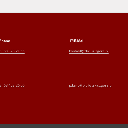
Phone
E-Mail
8) 68 328 21 55
kontakt@zbc.uz.zgora.pl
8) 68 453 26 06
p.karp@biblioteka.zgora.pl