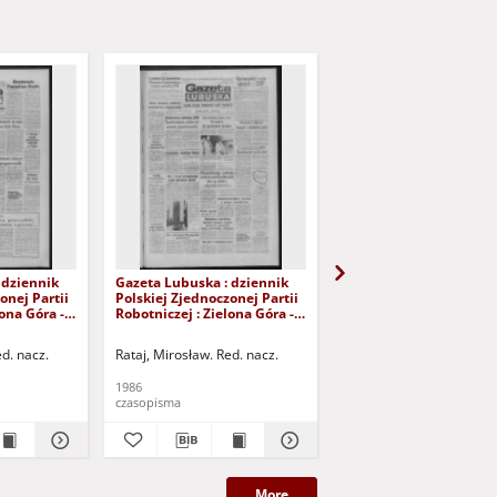
 dziennik
Gazeta Lubuska : dziennik
Gazeta Lubuska : dzie
onej Partii
Polskiej Zjednoczonej Partii
Polskiej Zjednoczonej P
lona Góra -
Robotniczej : Zielona Góra -
Robotniczej : Zielona G
Nr 100 (29
Gorzów R. XXXIV Nr 99 (28
Gorzów R. XXXIV Nr 96 
 Wyd. 1
kwietnia 1986). - Wyd. 1
kwietnia 1986). - Wyd. 
ed. nacz.
Rataj, Mirosław. Red. nacz.
Rataj, Mirosław. Red. nac
1986
1986
czasopisma
czasopisma
More