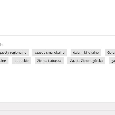
s:
gazety regionalne
czasopisma lokalne
dzienniki lokalne
Gor
alne
Lubuskie
Ziemia Lubuska
Gazeta Zielonogórska
ga