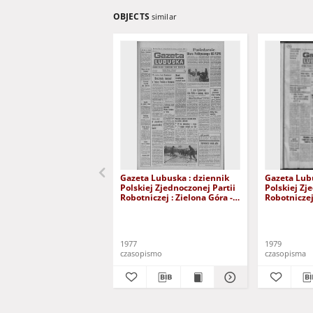
OBJECTS
similar
Gazeta Lubuska : dziennik
Gazeta Lubu
Polskiej Zjednoczonej Partii
Polskiej Zj
Robotniczej : Zielona Góra -
Robotniczej 
Gorzów R. XXVI Nr 43 (23
Gorzów R. X
lutego 1977). - Wyd. A
stycznia 197
1977
1979
czasopismo
czasopisma