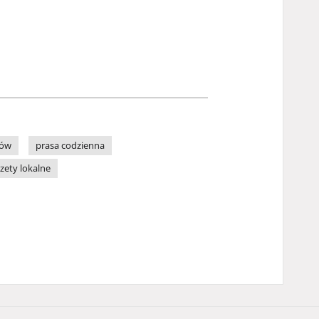
zów
prasa codzienna
zety lokalne