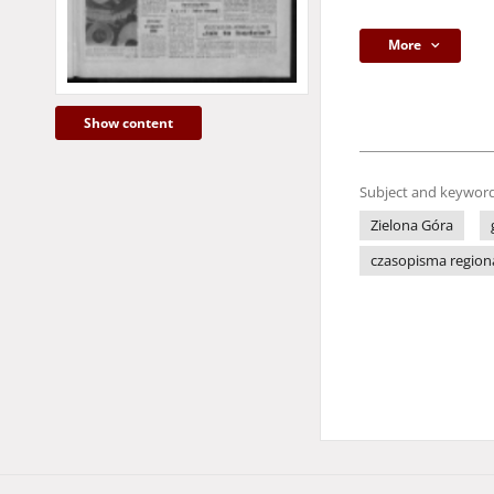
More
Show content
Subject and keyword
Zielona Góra
czasopisma region