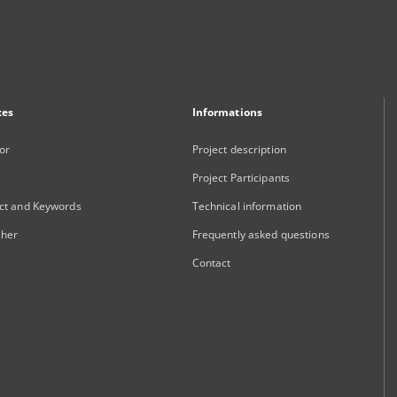
xes
Informations
or
Project description
Project Participants
ct and Keywords
Technical information
sher
Frequently asked questions
Contact