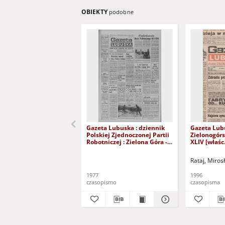
OBIEKTY
podobne
Gazeta Lubuska : dziennik
Gazeta Lub
Polskiej Zjednoczonej Partii
Zielonogór
Robotniczej : Zielona Góra -
XLIV [właśc.
Gorzów R. XXVI Nr 43 (23
marca 1996)
lutego 1977). - Wyd. A
Rataj, Miros
1977
1996
czasopismo
czasopisma