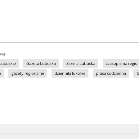
owe:
Lubuskie
Gazeta Lubuska
Ziemia Lubuska
czasopisma regio
e
gazety regionalne
dzienniki lokalne
prasa codzienna
G