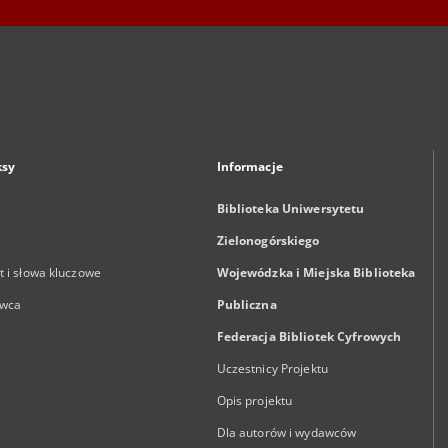
ksy
Informacje
Biblioteka Uniwersytetu
Zielonogórskiego
 i słowa kluczowe
Wojewódzka i Miejska Biblioteka
wca
Publiczna
Federacja Bibliotek Cyfrowych
Uczestnicy Projektu
Opis projektu
Dla autorów i wydawców