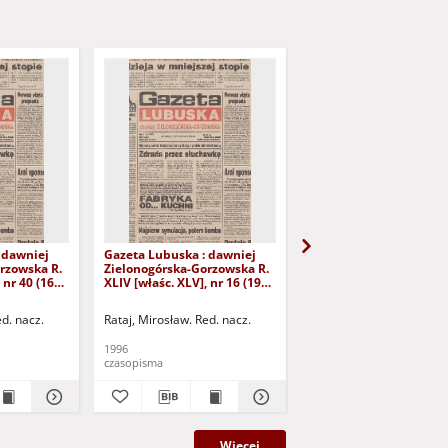
 dawniej
Gazeta Lubuska : dawniej
Gazeta Lubuska : dawn
rzowska R.
Zielonogórska-Gorzowska R.
Zielonogórska-Gorzows
 nr 40 (16
XLIV [właśc. XLV], nr 16 (19
XLI [właśc. XLII], nr 281
yd. 1
stycznia 1996). - Wyd. 1
grudnia 1993). - Wyd 1
ed. nacz.
Rataj, Mirosław. Red. nacz.
Rataj, Mirosław. Red. nac
1996
1993
czasopisma
czasopisma
Więcej