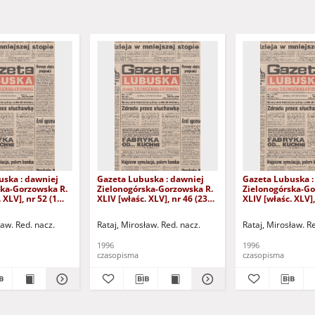
uska : dawniej
Gazeta Lubuska : dawniej
Gazeta Lubuska :
ska-Gorzowska R.
Zielonogórska-Gorzowska R.
Zielonogórska-Go
 XLV], nr 52 (1
XLIV [właśc. XLV], nr 46 (23
XLIV [właśc. XLV],
. - Wyd. 1
lutego 1996). - Wyd. 1
lutego 1996). - W
ław. Red. nacz.
Rataj, Mirosław. Red. nacz.
Rataj, Mirosław. R
1996
1996
czasopisma
czasopisma