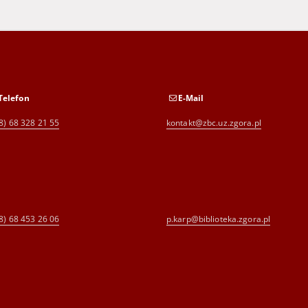
Telefon
E-Mail
8) 68 328 21 55
kontakt@zbc.uz.zgora.pl
8) 68 453 26 06
p.karp@biblioteka.zgora.pl