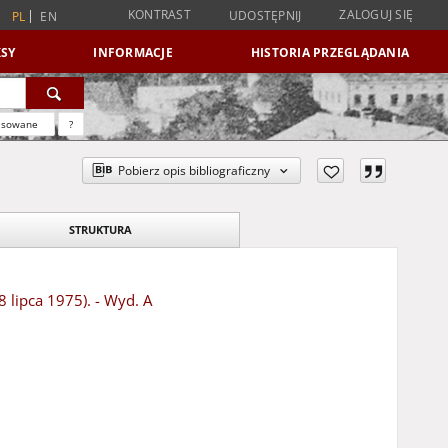
KONTRAST
ZALOGUJ SIĘ
UDOSTĘPNIJ
PL
EN
SY
INFORMACJE
HISTORIA PRZEGLĄDANIA
nsowane
?
Pobierz opis bibliograficzny
STRUKTURA
8 lipca 1975). - Wyd. A