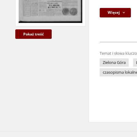
Więcej
Pokaż treść
Temat i słowa klucz
Zielona Góra
czasopisma lokaln