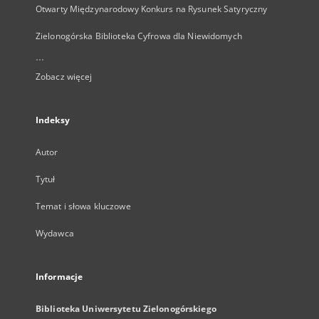
Otwarty Międzynarodowy Konkurs na Rysunek Satyryczny
Zielonogórska Biblioteka Cyfrowa dla Niewidomych
...
Zobacz więcej
Indeksy
Autor
Tytuł
Temat i słowa kluczowe
Wydawca
Informacje
Biblioteka Uniwersytetu Zielonogórskiego