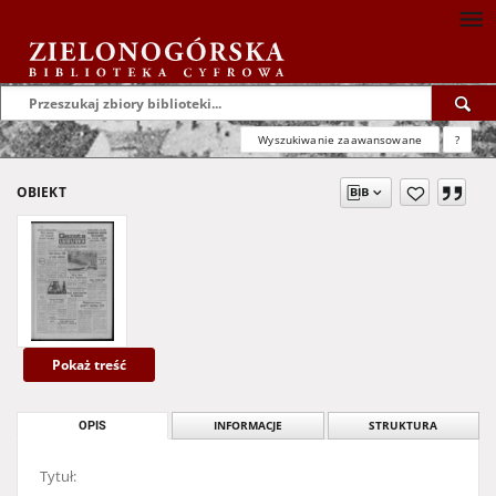
Wyszukiwanie zaawansowane
?
OBIEKT
Pokaż treść
OPIS
INFORMACJE
STRUKTURA
Tytuł: