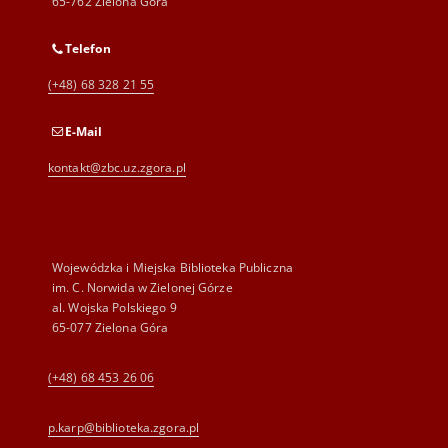
65-762 Zielona Góra
Telefon
(+48) 68 328 21 55
E-Mail
kontakt@zbc.uz.zgora.pl
Wojewódzka i Miejska Biblioteka Publiczna
im. C. Norwida w Zielonej Górze
al. Wojska Polskiego 9
65-077 Zielona Góra
(+48) 68 453 26 06
p.karp@biblioteka.zgora.pl