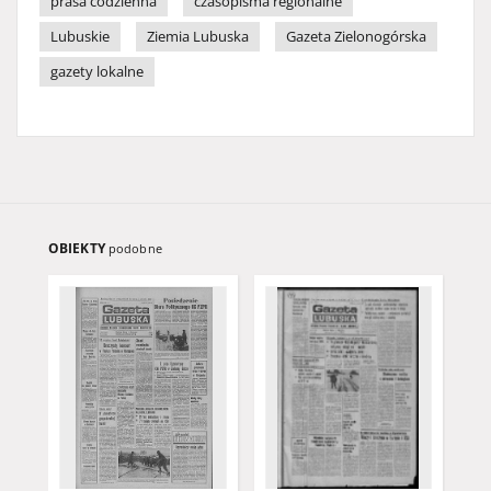
prasa codzienna
czasopisma regionalne
Lubuskie
Ziemia Lubuska
Gazeta Zielonogórska
gazety lokalne
OBIEKTY
podobne