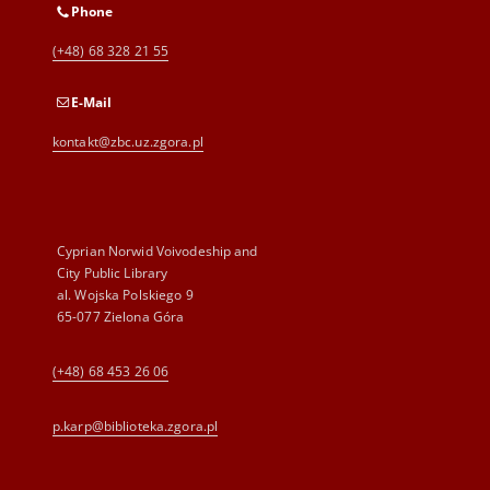
Phone
(+48) 68 328 21 55
E-Mail
kontakt@zbc.uz.zgora.pl
Cyprian Norwid Voivodeship and
City Public Library
al. Wojska Polskiego 9
65-077 Zielona Góra
(+48) 68 453 26 06
p.karp@biblioteka.zgora.pl