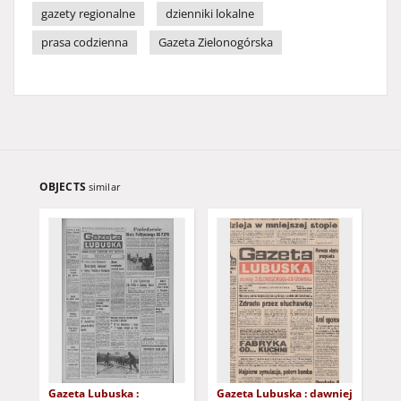
gazety regionalne
dzienniki lokalne
prasa codzienna
Gazeta Zielonogórska
OBJECTS
similar
Gazeta Lubuska :
Gazeta Lubuska : dawniej
Gaz