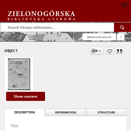
Advanced search
?
OBJECT
Show content
DESCRIPTION
INFORMATION
STRUCTURE
Title: