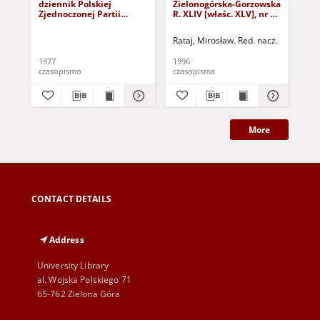
dziennik Polskiej
Zielonogórska-Gorzowska
Zi
Zjednoczonej Partii
R. XLIV [właśc. XLV], nr 52
R. 
Robotniczej : Zielona
(1 marca 1996). - Wyd. 1
(23
Góra - Gorzów R. XXVI Nr
Rataj, Mirosław. Red. nacz.
Rat
43 (23 lutego 1977). -
Wyd. A
1977
1996
199
czasopismo
czasopisma
cza
More
CONTACT DETAILS
Address
University Library
al. Wojska Polskiego 71
65-762 Zielona Góra