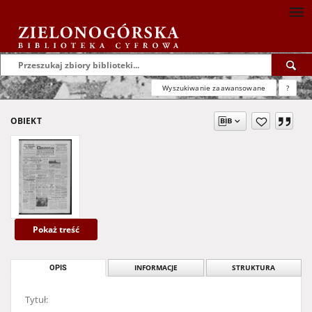
Wyszukiwanie zaawansowane
?
OBIEKT
Pokaż treść
OPIS
INFORMACJE
STRUKTURA
Tytuł: