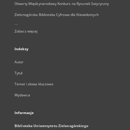
Otwarty Międzynarodowy Konkurs na Rysunek Satyryczny
Zielonogórska Biblioteka Cyfrowa dla Niewidomych
...
Zobacz więcej
Indeksy
Autor
Tytuł
Temat i słowa kluczowe
Wydawca
Informacje
Biblioteka Uniwersytetu Zielonogórskiego