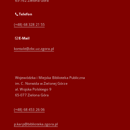
65-762 Zielona Góra
Telefon
(+48) 68 328 21 55
E-Mail
kontakt@zbc.uz.zgora.pl
Wojewódzka i Miejska Biblioteka Publiczna
im. C. Norwida w Zielonej Górze
al. Wojska Polskiego 9
65-077 Zielona Góra
(+48) 68 453 26 06
p.karp@biblioteka.zgora.pl