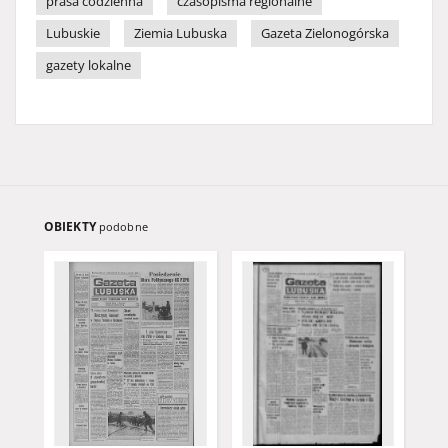
prasa codzienna
czasopisma regionalne
Lubuskie
Ziemia Lubuska
Gazeta Zielonogórska
gazety lokalne
OBIEKTY
podobne