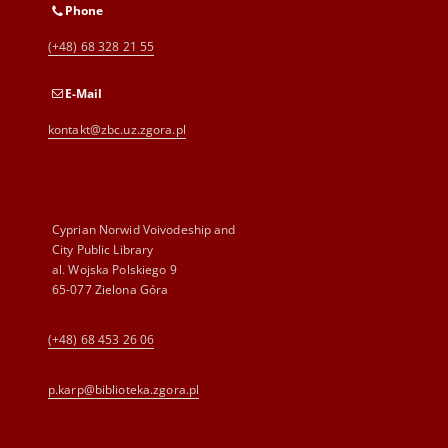
Phone
(+48) 68 328 21 55
E-Mail
kontakt@zbc.uz.zgora.pl
Cyprian Norwid Voivodeship and
City Public Library
al. Wojska Polskiego 9
65-077 Zielona Góra
(+48) 68 453 26 06
p.karp@biblioteka.zgora.pl