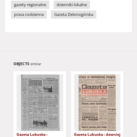
gazety regionalne
dzienniki lokalne
prasa codzienna
Gazeta Zielonogórska
OBJECTS
similar
Gazeta Lubuska :
Gazeta Lubuska : dawniej
Gaz