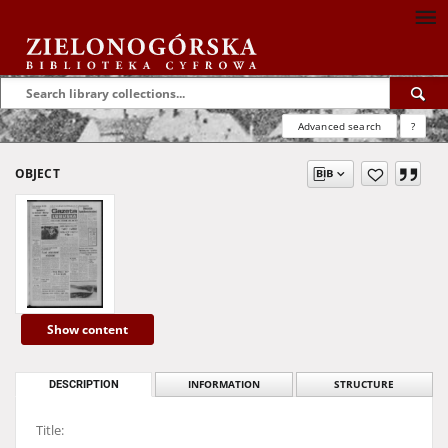
Advanced search
?
OBJECT
Show content
DESCRIPTION
INFORMATION
STRUCTURE
Title: