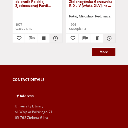
dziennik Polskiej
Zielonogórska-Gorzowska
Zi
Zjednoczonej Partii
R. XLIV [właśc. XLV], nr 52
R. 
Robotniczej : Zielona
(1 marca 1996). - Wyd. 1
(23
Góra - Gorzów R. XXVI Nr
Rataj, Mirosław. Red. nacz.
Rat
43 (23 lutego 1977). -
Wyd. A
1977
1996
199
czasopismo
czasopisma
cza
More
CONTACT DETAILS
Address
University Library
al. Wojska Polskiego 71
65-762 Zielona Góra