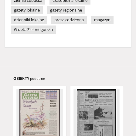
Ziemia Lubuska
czasopisma lokalne
gazety lokalne
gazety regionalne
dzienniki lokalne
prasa codzienna
magazyn
Gazeta Zielonogórska
OBIEKTY
podobne