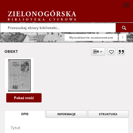
Wyszukiwanie zaawansowane
?
OBIEKT
Pokaż treść
OPIS
INFORMACJE
STRUKTURA
Tytuł: