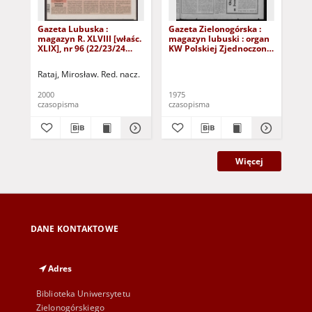
Gazeta Lubuska :
Gazeta Zielonogórska :
Gaz
magazyn R. XLVIII [właśc.
magazyn lubuski : organ
mag
XLIX], nr 96 (22/23/24
KW Polskiej Zjednoczonej
KW 
kwietnia 2000). - Wyd. A
Partii Robotniczej R. XXIV
Par
Nr 9 (11/12 stycznia
Nr 
Rataj, Mirosław. Red. nacz.
1975). - Wyd. A
197
2000
1975
197
czasopisma
czasopisma
cza
Więcej
DANE KONTAKTOWE
Adres
Biblioteka Uniwersytetu
Zielonogórskiego