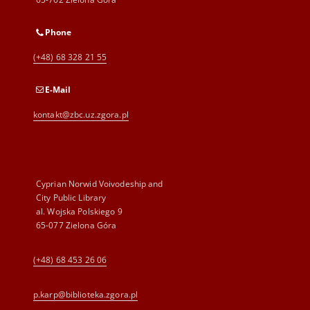
Phone
(+48) 68 328 21 55
E-Mail
kontakt@zbc.uz.zgora.pl
Cyprian Norwid Voivodeship and
City Public Library
al. Wojska Polskiego 9
65-077 Zielona Góra
(+48) 68 453 26 06
p.karp@biblioteka.zgora.pl