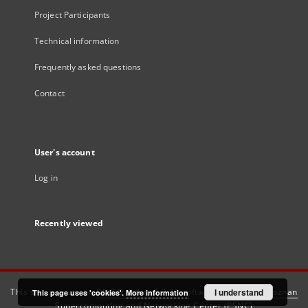
Project Participants
Technical information
Frequently asked questions
Contact
User's account
Log in
Recently viewed
This service runs on
DInGO dLibra 6.3.21
software created by
I understand
Poznan
This page uses 'cookies'.
More information
Supercomputing and Networking Center (PSNC)