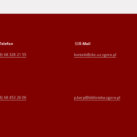
Telefon
E-Mail
8) 68 328 21 55
kontakt@zbc.uz.zgora.pl
8) 68 453 26 06
p.karp@biblioteka.zgora.pl