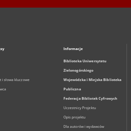
ksy
Informacje
Biblioteka Uniwersytetu
Zielonogórskiego
 i słowa kluczowe
Wojewódzka i Miejska Biblioteka
wca
Publiczna
Federacja Bibliotek Cyfrowych
Uczestnicy Projektu
Opis projektu
Dla autorów i wydawców