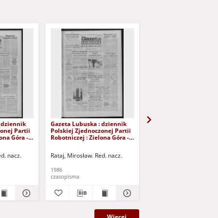
 dziennik
Gazeta Lubuska : dziennik
Gazeta Lubuska : dzie
onej Partii
Polskiej Zjednoczonej Partii
Polskiej Zjednoczonej P
lona Góra -
Robotniczej : Zielona Góra -
Robotniczej : Zielona G
Nr 100 (29
Gorzów R. XXXIV Nr 99 (28
Gorzów R. XXXIV Nr 96 
 Wyd. 1
kwietnia 1986). - Wyd. 1
kwietnia 1986). - Wyd. 
ed. nacz.
Rataj, Mirosław. Red. nacz.
Rataj, Mirosław. Red. nac
1986
1986
czasopisma
czasopisma
Więcej