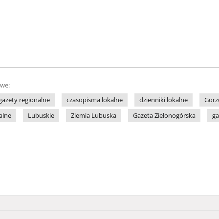
owe:
gazety regionalne
czasopisma lokalne
dzienniki lokalne
Gor
alne
Lubuskie
Ziemia Lubuska
Gazeta Zielonogórska
ga