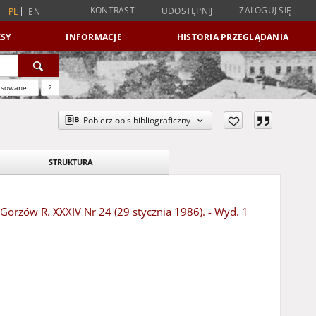
KONTRAST
ZALOGUJ SIĘ
UDOSTĘPNIJ
PL
EN
SY
INFORMACJE
HISTORIA PRZEGLĄDANIA
nsowane
?
Pobierz opis bibliograficzny
STRUKTURA
- Gorzów R. XXXIV Nr 24 (29 stycznia 1986). - Wyd. 1