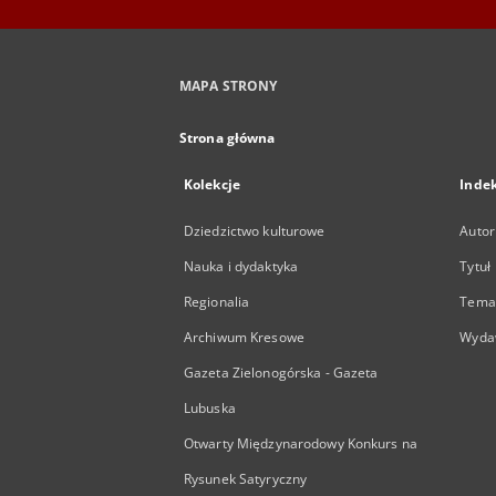
MAPA STRONY
Strona główna
Kolekcje
Inde
Dziedzictwo kulturowe
Autor
Nauka i dydaktyka
Tytuł
Regionalia
Temat
Archiwum Kresowe
Wyda
Gazeta Zielonogórska - Gazeta
Lubuska
Otwarty Międzynarodowy Konkurs na
Rysunek Satyryczny