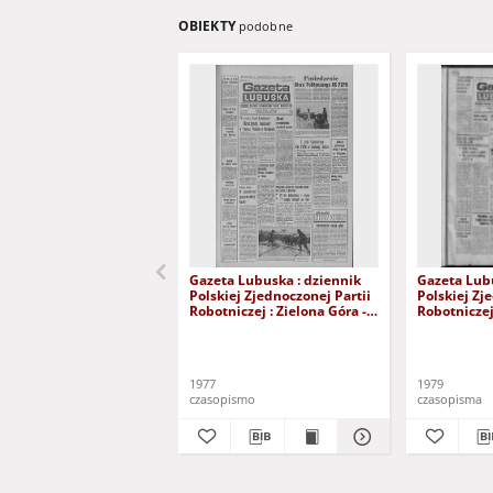
OBIEKTY
podobne
Gazeta Lubuska : dziennik
Gazeta Lubu
Polskiej Zjednoczonej Partii
Polskiej Zj
Robotniczej : Zielona Góra -
Robotniczej 
Gorzów R. XXVI Nr 43 (23
Gorzów R. X
lutego 1977). - Wyd. A
stycznia 197
1977
1979
czasopismo
czasopisma