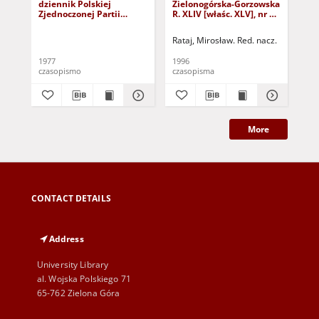
dziennik Polskiej
Zielonogórska-Gorzowska
Zi
Zjednoczonej Partii
R. XLIV [właśc. XLV], nr 52
R. 
Robotniczej : Zielona
(1 marca 1996). - Wyd. 1
(23
Góra - Gorzów R. XXVI Nr
Rataj, Mirosław. Red. nacz.
Rat
43 (23 lutego 1977). -
Wyd. A
1977
1996
199
czasopismo
czasopisma
cza
More
CONTACT DETAILS
Address
University Library
al. Wojska Polskiego 71
65-762 Zielona Góra