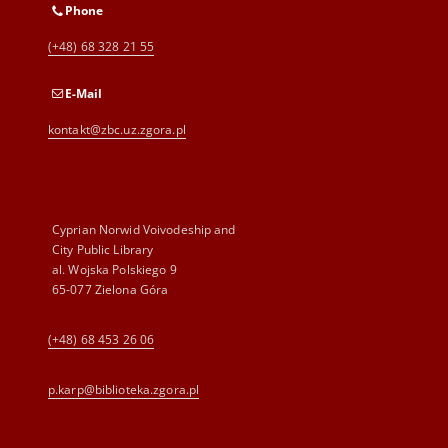
Phone
(+48) 68 328 21 55
E-Mail
kontakt@zbc.uz.zgora.pl
Cyprian Norwid Voivodeship and
City Public Library
al. Wojska Polskiego 9
65-077 Zielona Góra
(+48) 68 453 26 06
p.karp@biblioteka.zgora.pl