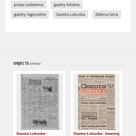
prasa codzienna
gazety lokalne
gazety regionalne
Gazeta Lubuska
Zielona Góra
OBJECTS
similar
Gazeta Lubuska :
Gazeta Lubuska : dawniej
Gaz