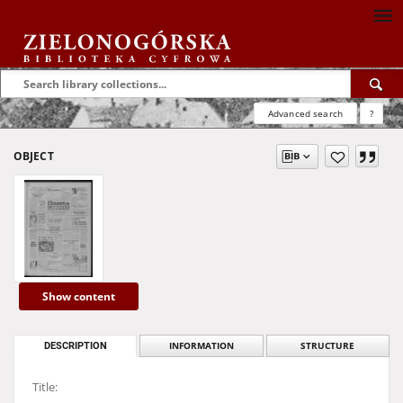
Advanced search
?
OBJECT
Show content
DESCRIPTION
INFORMATION
STRUCTURE
Title: