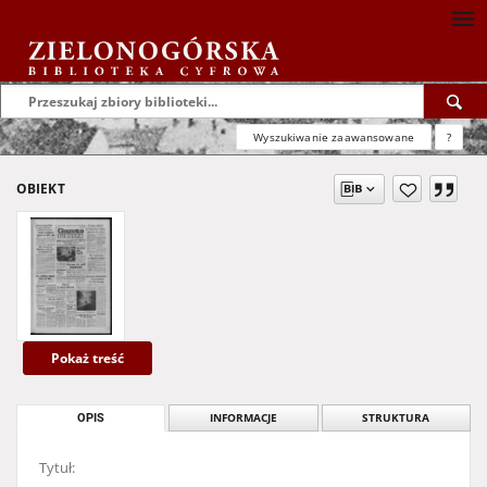
Wyszukiwanie zaawansowane
?
OBIEKT
Pokaż treść
OPIS
INFORMACJE
STRUKTURA
Tytuł: