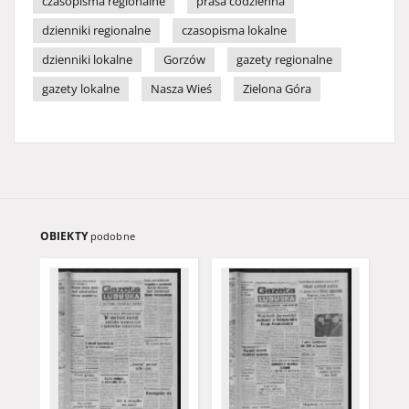
czasopisma regionalne
prasa codzienna
dzienniki regionalne
czasopisma lokalne
dzienniki lokalne
Gorzów
gazety regionalne
gazety lokalne
Nasza Wieś
Zielona Góra
OBIEKTY
podobne