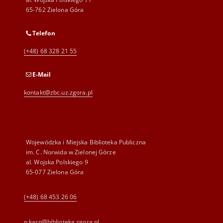
65-762 Zielona Góra
Telefon
(+48) 68 328 21 55
E-Mail
kontakt@zbc.uz.zgora.pl
Wojewódzka i Miejska Biblioteka Publiczna
im. C. Norwida w Zielonej Górze
al. Wojska Polskiego 9
65-077 Zielona Góra
(+48) 68 453 26 06
p.karp@biblioteka.zgora.pl