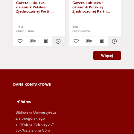
Gazeta Lubuska :
Gazeta Lubuska :
Gaz
dziennik Polskiej
dziennik Polskiej
dzi
Zjednoczonej Partii
Zjednoczonej Partii
Zje
Robotniczej : Zielona
Robotniczej : Zielona
Rob
Góra - Gorzów R. XXIX Nr
Góra - Gorzów R. XXIX Nr
Gór
241 (3 grudnia 1981). -
236 (26 listopada 1981). -
231
1981
1981
198
Wyd. A
Wyd. A
Wy
czasopisma
czasopisma
cza
Więcej
DANE KONTAKTOWE
Adres
Biblioteka Uniwersytetu
Zielonogórskiego
al. Wojska Polskiego 71
65-762 Zielona Góra