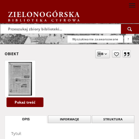
Wyszukiwanie zaawansowane
?
OBIEKT
Pokaż treść
OPIS
INFORMACJE
STRUKTURA
Tytuł: