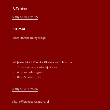
Telefon
(+48) 68 328 21 55
E-Mail
kontakt@zbc.uz.zgora.pl
Wojewódzka i Miejska Biblioteka Publiczna
im. C. Norwida w Zielonej Górze
al. Wojska Polskiego 9
65-077 Zielona Góra
(+48) 68 453 26 06
p.karp@biblioteka.zgora.pl