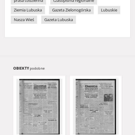
prasa codzienna
czasopisma regionalne
Ziemia Lubuska
Gazeta Zielonogórska
Lubuskie
Nasza Wieś
Gazeta Lubuska
OBIEKTY
podobne