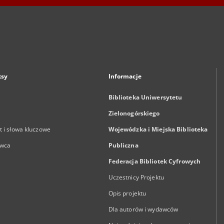
ksy
Informacje
Biblioteka Uniwersytetu
Zielonogórskiego
 i słowa kluczowe
Wojewódzka i Miejska Biblioteka
wca
Publiczna
Federacja Bibliotek Cyfrowych
Uczestnicy Projektu
Opis projektu
Dla autorów i wydawców