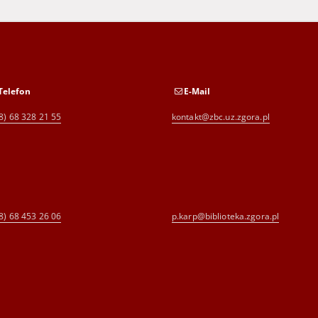
Telefon
E-Mail
8) 68 328 21 55
kontakt@zbc.uz.zgora.pl
8) 68 453 26 06
p.karp@biblioteka.zgora.pl