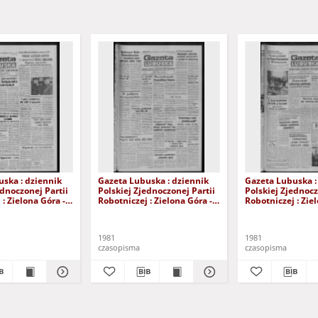
ska : dziennik
Gazeta Lubuska : dziennik
Gazeta Lubuska :
ednoczonej Partii
Polskiej Zjednoczonej Partii
Polskiej Zjednocz
: Zielona Góra -
Robotniczej : Zielona Góra -
Robotniczej : Zie
XIX Nr 236 (26
Gorzów R. XXIX Nr 231 (19
Gorzów R. XXIX N
981). - Wyd. A
listopada 1981). - Wyd. A
listopada 1981). 
1981
1981
czasopisma
czasopisma