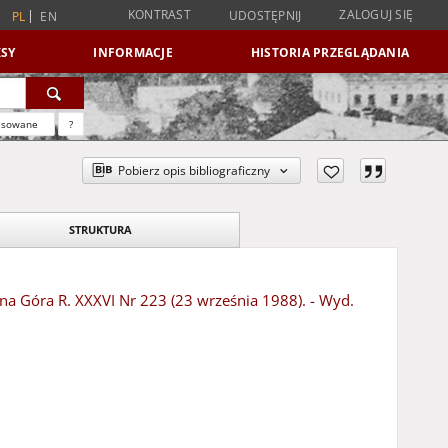
KONTRAST
ZALOGUJ SIĘ
UDOSTĘPNIJ
PL
EN
SY
INFORMACJE
HISTORIA PRZEGLĄDANIA
nsowane
?
Pobierz opis bibliograficzny
STRUKTURA
ona Góra R. XXXVI Nr 223 (23 września 1988). - Wyd.