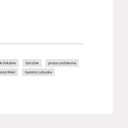
ki lokalne
Gorzów
prasa codzienna
sza Wieś
Gazeta Lubuska