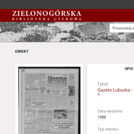
OBIEKT
OPIS
Tytuł:
Gazeta Lubuska : 
1
Data wydania:
1988
Typ zasobu: