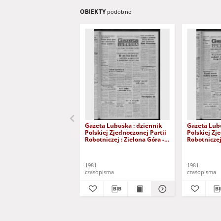
OBIEKTY
podobne
Gazeta Lubuska : dziennik
Gazeta Lubu
Polskiej Zjednoczonej Partii
Polskiej Zj
Robotniczej : Zielona Góra -
Robotniczej 
Gorzów R. XXIX Nr 241 (3
Gorzów R. X
grudnia 1981). - Wyd. A
listopada 1
1981
1981
czasopisma
czasopisma