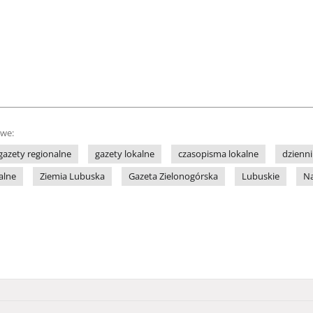
owe:
gazety regionalne
gazety lokalne
czasopisma lokalne
dzienni
alne
Ziemia Lubuska
Gazeta Zielonogórska
Lubuskie
Na