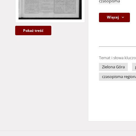
czasopisma
Więcej
Pokaż treść
Temat i słowa klucz
Zielona Góra
czasopisma region