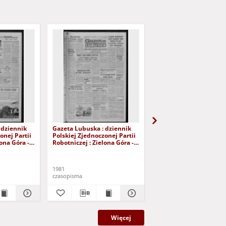
 dziennik
Gazeta Lubuska : dziennik
Gazeta Lubuska : dzie
onej Partii
Polskiej Zjednoczonej Partii
Polskiej Zjednoczonej P
lona Góra -
Robotniczej : Zielona Góra -
Robotniczej : Zielona G
r 226 (12
Gorzów R. XXIX Nr 221 (5
Gorzów R. XXIX Nr 216 
- Wyd. A
listopada 1981). - Wyd. A
października 1981). - W
1981
1981
czasopisma
czasopisma
Więcej