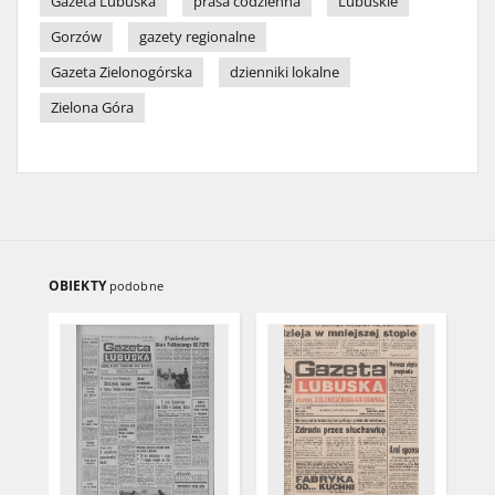
Gazeta Lubuska
prasa codzienna
Lubuskie
Gorzów
gazety regionalne
Gazeta Zielonogórska
dzienniki lokalne
Zielona Góra
OBIEKTY
podobne