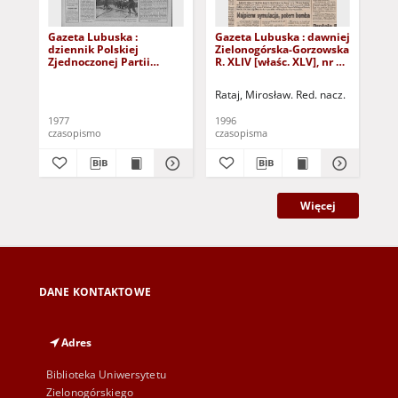
Gazeta Lubuska :
Gazeta Lubuska : dawniej
Gaz
dziennik Polskiej
Zielonogórska-Gorzowska
Zi
Zjednoczonej Partii
R. XLIV [właśc. XLV], nr 52
R. 
Robotniczej : Zielona
(1 marca 1996). - Wyd. 1
(23
Góra - Gorzów R. XXVI Nr
Rataj, Mirosław. Red. nacz.
Rat
43 (23 lutego 1977). -
Wyd. A
1977
1996
199
czasopismo
czasopisma
cza
Więcej
DANE KONTAKTOWE
Adres
Biblioteka Uniwersytetu
Zielonogórskiego