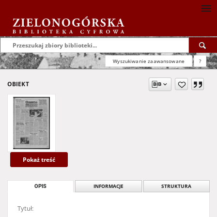
Wyszukiwanie zaawansowane
?
OBIEKT
Pokaż treść
OPIS
INFORMACJE
STRUKTURA
Tytuł: