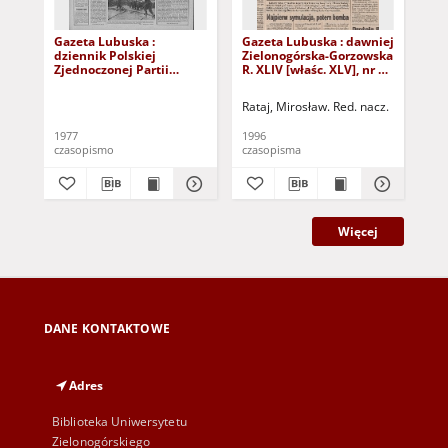
Gazeta Lubuska :
Gazeta Lubuska : dawniej
Gaz
dziennik Polskiej
Zielonogórska-Gorzowska
Zi
Zjednoczonej Partii
R. XLIV [właśc. XLV], nr 52
R. 
Robotniczej : Zielona
(1 marca 1996). - Wyd. 1
(23
Góra - Gorzów R. XXVI Nr
Rataj, Mirosław. Red. nacz.
Rat
43 (23 lutego 1977). -
Wyd. A
1977
1996
199
czasopismo
czasopisma
cza
Więcej
DANE KONTAKTOWE
Adres
Biblioteka Uniwersytetu
Zielonogórskiego