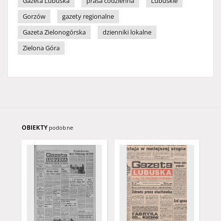
Gazeta Lubuska
prasa codzienna
Lubuskie
Gorzów
gazety regionalne
Gazeta Zielonogórska
dzienniki lokalne
Zielona Góra
OBIEKTY
podobne