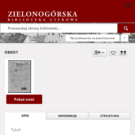
Wyszukiwanie zaawansowane
?
OBIEKT
Pokaż treść
OPIS
INFORMACJE
STRUKTURA
Tytuł: