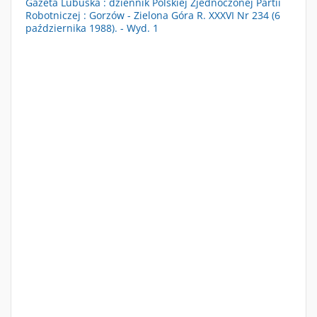
Gazeta Lubuska : dziennik Polskiej Zjednoczonej Partii
Robotniczej : Gorzów - Zielona Góra R. XXXVI Nr 234 (6
października 1988). - Wyd. 1