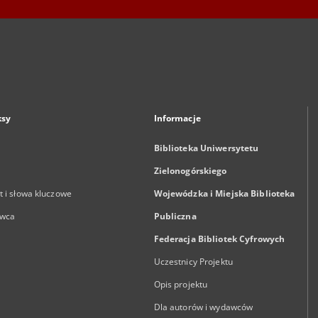
ksy
Informacje
Biblioteka Uniwersytetu
Zielonogórskiego
 i słowa kluczowe
Wojewódzka i Miejska Biblioteka
wca
Publiczna
Federacja Bibliotek Cyfrowych
Uczestnicy Projektu
Opis projektu
Dla autorów i wydawców