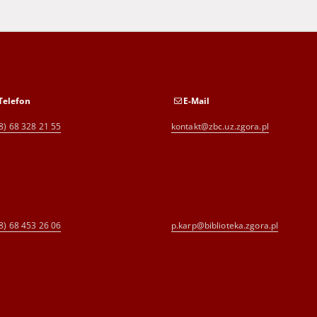
Telefon
E-Mail
8) 68 328 21 55
kontakt@zbc.uz.zgora.pl
8) 68 453 26 06
p.karp@biblioteka.zgora.pl