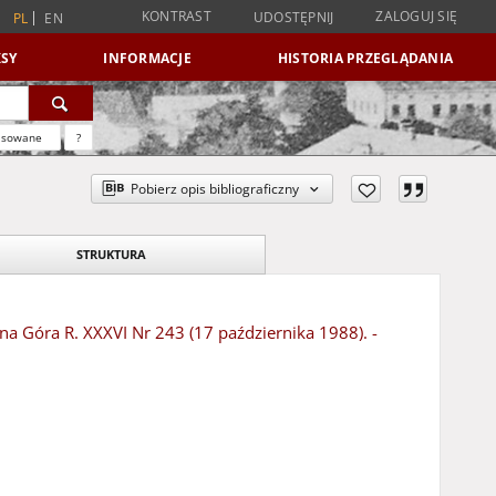
KONTRAST
ZALOGUJ SIĘ
UDOSTĘPNIJ
PL
EN
SY
INFORMACJE
HISTORIA PRZEGLĄDANIA
nsowane
?
Pobierz opis bibliograficzny
STRUKTURA
ona Góra R. XXXVI Nr 243 (17 października 1988). -