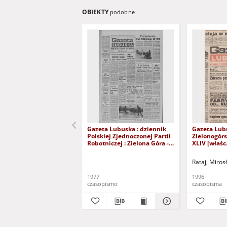
OBIEKTY
podobne
Gazeta Lubuska : dziennik
Gazeta Lub
Polskiej Zjednoczonej Partii
Zielonogór
Robotniczej : Zielona Góra -
XLIV [właśc.
Gorzów R. XXVI Nr 43 (23
marca 1996)
lutego 1977). - Wyd. A
Rataj, Miros
1977
1996
czasopismo
czasopisma