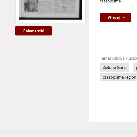
czasopisma
Więcej
Pokaż treść
Temat i słowa klucz
Zielona Góra
czasopisma region