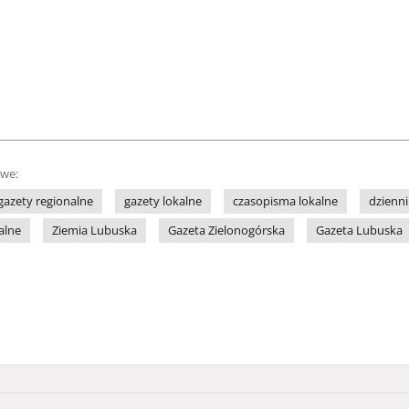
owe:
gazety regionalne
gazety lokalne
czasopisma lokalne
dzienni
alne
Ziemia Lubuska
Gazeta Zielonogórska
Gazeta Lubuska