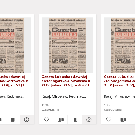
uska : dawniej
Gazeta Lubuska : dawniej
Gazeta Lubuska :
ska-Gorzowska R.
Zielonogórska-Gorzowska R.
Zielonogórska-Go
 XLV], nr 52 (1
XLIV [właśc. XLV], nr 46 (23
XLIV [właśc. XLV],
. - Wyd. 1
lutego 1996). - Wyd. 1
lutego 1996). - W
ław. Red. nacz.
Rataj, Mirosław. Red. nacz.
Rataj, Mirosław. R
1996
1996
czasopisma
czasopisma