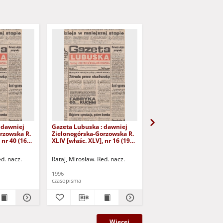
 dawniej
Gazeta Lubuska : dawniej
Gazeta Lubuska : dawn
rzowska R.
Zielonogórska-Gorzowska R.
Zielonogórska-Gorzows
 nr 40 (16
XLIV [właśc. XLV], nr 16 (19
XLI [właśc. XLII], nr 281
yd. 1
stycznia 1996). - Wyd. 1
grudnia 1993). - Wyd 1
ed. nacz.
Rataj, Mirosław. Red. nacz.
Rataj, Mirosław. Red. nac
1996
1993
czasopisma
czasopisma
Więcej